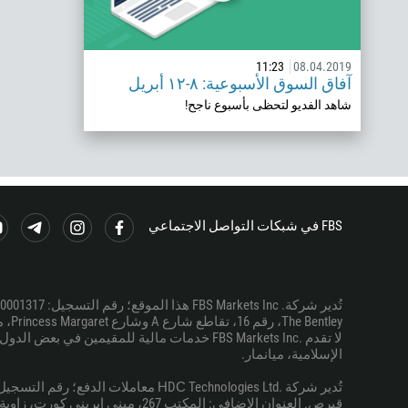
11:23
08.04.2019
آفاق السوق الأسبوعية: ٨-١٢ أبريل
شاهد الفديو لتحظى بأسبوع ناجح!
FBS في شبكات التواصل الاجتماعي
The Bentley، رقم 16، تقاطع شارع A وشارع Princess Margaret، مدينة بليز، بليز.
لا تقدم .FBS Markets Inc خدمات مالية للمقيم
الإسلامية، ميانمار.
قبرص. العنوان الإضافي: المكتب 267، مبنى إيريني كورت، زاوية شارعي ريغيناس و28 أكتوبر، أيا تريادا، 3035، ليماسول، قبرص.