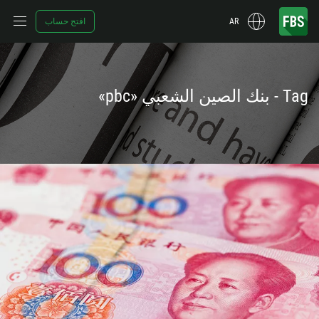
AR
افتح حساب
Tag - بنك الصين الشعبي «pbc»