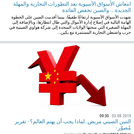
انتعاش الأسواق الآسيوية بعد التطورات التجارية والمهلة
الجديدة... والصين تخفض الفائدة
شهدت الأسواق الآسيوية ارتفاعًا طفيفًا، بينما أقدمت الصين على الخطوة
الهامة التالية في إصلاح إدارة الأموال والتي طال انتظارها، وبالإضافة إلى
المهلة الصغيرة التي منحتها الولايات المتحدة إلى شركة هواوي الصينية في
حرب واشنطن التجارية المستمرة مع بكين…
طلب الاتصال
رقم الهاتف
1
93
تعيين موعد للمكالمة
355
23:00
00:00
—
213
أدخل بريدك الإلكتروني
09:30
02.08.2019
1684
التنين الصيني مريض..لماذا يجب أن يهتم العالم؟ - تقرير
376
مُصوّر -