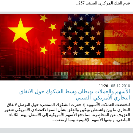
قدم البنك المركزي الصيني 257…
506
225
385
53
357
420
45
253
1767
11:26
05.12.2018
1809
الأسهم والعملات يهبطان وسط الشكوك حول الاتفاق
593
التجاري الأمريكي- الصيني
20
انخفضت العملات الآسيوية إذ حفزت الشكوك المنتشرة حول التوصل لاتفاق
التجاري ما بين واشنطن وبكين والقلق بشأن النمو الاقتصادي الأمريكي شعور
503
العزوف عن المخاطرة، مما دفع الأسهم الأمريكية إلى الأسفل، يوم الثلاثاء
الماضي، وتبعتها الأسهم الإقليمية بينما ارتفعت…
240
291