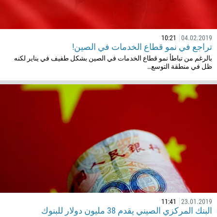
237
1
238
10:21
04.02.2019
تراجع في نمو قطاع الخدمات في الصين!
1345
بالرغم من تباطأ نمو قطاع الخدمات في الصين بشكل طفيف في يناير لكنه
236
ظل في منطقة التوسع…
235
56
86
61
61
57
269
242
243
11:41
23.01.2019
البنك المركزي الصيني يقدم 38 مليون دولار للبنوك
682