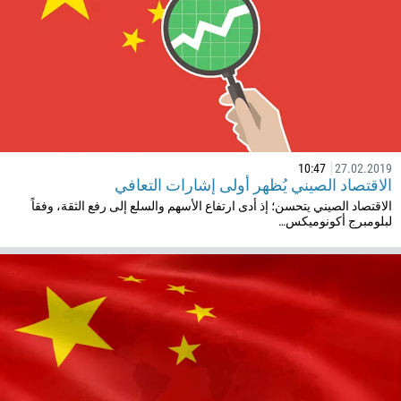
32
501
229
1441
975
591
387
10:47
27.02.2019
الاقتصاد الصيني يُظهر أولى إشارات التعافي
267
الاقتصاد الصيني يتحسن؛ إذ أدى ارتفاع الأسهم والسلع إلى رفع الثقة، وفقاً
لبلومبرج أكونوميكس…
55
246
673
359
226
257
855