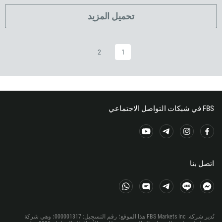
372
تحميل المزيد
251
500
2
1
298
679
358
33
FBS في شبكات التواصل الاجتماعي
594
689
241
220
اتصل بنا
995
49
233
تُدير شركة. FBS Markets Inc هذا الموقع؛ رقم التسجيل: 000001317؛ وهي شركة