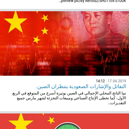
244
preview pic/By Nerthuz/SHUTTER STOUK…
اكتب تعليقا، عند الضرورة
1264
672
1268
54
374
اتصلوا بي
297
61
43
994
14:12
17.04.2019
التفائل والإشارات الصعودية ينتظران الصين.
1242
نما الناتج المحلي الإجمالي في الصين بوتيرة أسرع من المتوقع في الربع
973
الأول، كما تخطى الإنتاج الصناعي ومبيعات التجزئة لشهر مارس جميع
التقديرات…
880
1246
375