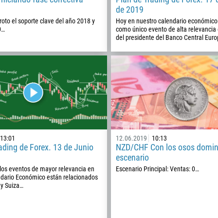
9
de 2019
93
Programar una llamada
oto el soporte clave del año 2018 y
Hoy en nuestro calendario económic
0…
como único evento de alta relevancia 
355
00:00
23:00
—
del presidente del Banco Central Eur
213
Ingresa tu email
1684
376
244
Escribe tu comentario, si es necesario
1264
672
1268
13:01
12.06.2019
10:13
ading de Forex. 13 de Junio
NZD/CHF Con los osos domin
54
escenario
374
 los eventos de mayor relevancia en
Escenario Principal: Ventas: 0…
PEDIR UNA LLAMADA
ndario Económico están relacionados
297
 y Suiza…
61
43