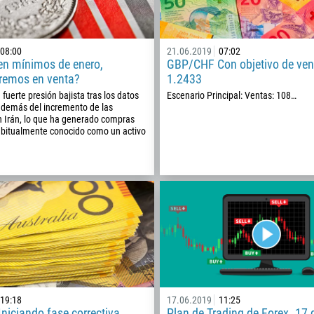
08:00
21.06.2019
07:02
n mínimos de enero,
GBP/CHF Con objetivo de ven
remos en venta?
1.2433
uerte presión bajista tras los datos
Escenario Principal: Ventas: 108…
demás del incremento de las
n Irán, lo que ha generado compras
habitualmente conocido como un activo
Callback
Número telefónico
19:18
17.06.2019
11:25
1
niciando fase correctiva
Plan de Trading de Forex. 17 