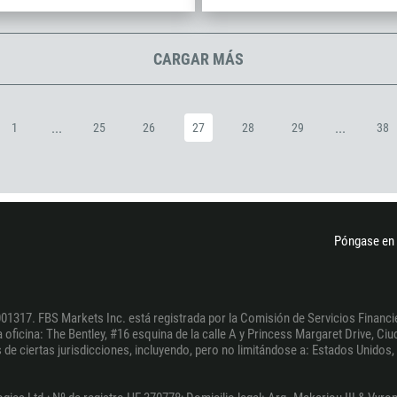
994
1242
CARGAR MÁS
973
880
1246
...
...
1
25
26
27
28
29
38
375
32
501
229
Póngase en 
1441
975
591
01317. FBS Markets Inc. está registrada por la Comisión de Servicios Financie
387
oficina: The Bentley, #16 esquina de la calle A y Princess Margaret Drive, Ciud
de ciertas jurisdicciones, incluyendo, pero no limitándose a: Estados Unidos, l
267
55