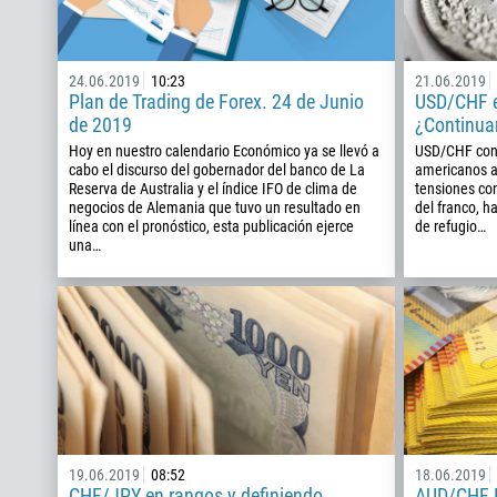
24.06.2019
10:23
21.06.2019
Plan de Trading de Forex. 24 de Junio
USD/CHF e
de 2019
¿Continua
Hoy en nuestro calendario Económico ya se llevó a
USD/CHF con f
cabo el discurso del gobernador del banco de La
americanos a
Reserva de Australia y el índice IFO de clima de
tensiones co
negocios de Alemania que tuvo un resultado en
del franco, 
línea con el pronóstico, esta publicación ejerce
de refugio…
una…
19.06.2019
08:52
18.06.2019
CHF/JPY en rangos y definiendo
AUD/CHF I