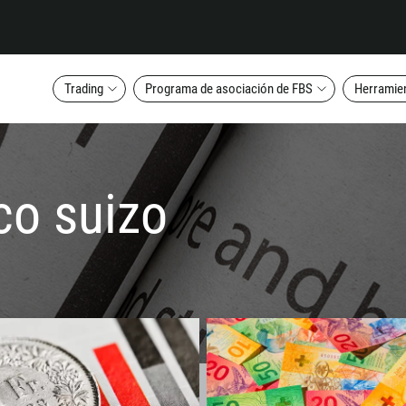
Trading
Programa de asociación de FBS
Herramien
nco suizo