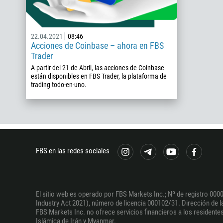
22.04.2021
08:46
Acciones de Coinbase – ahora en FBS
Trader
A partir del 21 de Abril, las acciones de Coinbase
están disponibles en FBS Trader, la plataforma de
trading todo-en-uno.
FBS en las redes sociales
El sitio web es operado por FBS Markets Inc.; Nº de registro 0000
Industry Act 2021), número de licencia 000102/31. Dirección de la 
FBS Markets Inc. no ofrece servicios financieros a los residentes 
Islámica de Irán y Myanmar.