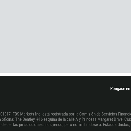
1
93
Programar una llamada
355
00:00
23:00
—
213
Ingresa tu email
1684
376
244
Escribe tu comentario, si es necesario
1264
672
1268
Póngase en 
54
374
PEDIR UNA LLAMADA
297
01317. FBS Markets Inc. está registrada por la Comisión de Servicios Financie
oficina: The Bentley, #16 esquina de la calle A y Princess Margaret Drive, Ciud
61
de ciertas jurisdicciones, incluyendo, pero no limitándose a: Estados Unidos, l
43