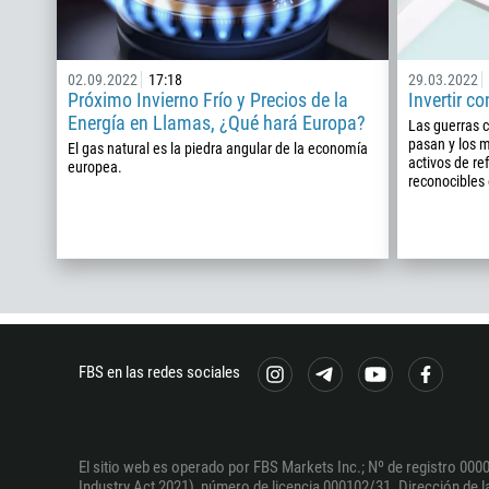
02.09.2022
17:18
29.03.2022
Próximo Invierno Frío y Precios de la
Invertir c
Energía en Llamas, ¿Qué hará Europa?
Las guerras c
pasan y los 
El gas natural es la piedra angular de la economía
activos de re
europea.
reconocibles 
FBS en las redes sociales
El sitio web es operado por FBS Markets Inc.; Nº de registro 0000
Industry Act 2021), número de licencia 000102/31. Dirección de la 