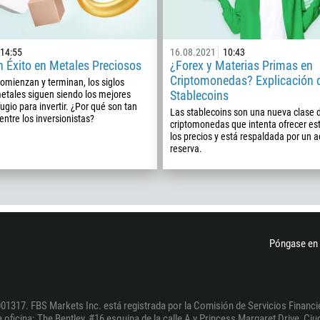
1
93
14:55
16.08.2021
10:43
Programar una llamada
on Éxito en Metales Preciosos
¿Forex y Materias Primas en
355
00:00
23:00
—
Criptomonedas? Explicación d
omienzan y terminan, los siglos
213
Stablecoins
metales siguen siendo los mejores
fugio para invertir. ¿Por qué son tan
Ingresa tu email
Las stablecoins son una nueva clase 
1684
entre los inversionistas?
criptomonedas que intenta ofrecer est
376
los precios y está respaldada por un a
reserva.
244
Escribe tu comentario, si es necesario
1264
672
1268
Póngase en 
54
374
PEDIR UNA LLAMADA
297
01317. FBS Markets Inc. está registrada por la Comisión de Servicios Financie
61
oficina: The Bentley, #16 esquina de la calle A y Princess Margaret Drive, Ciud