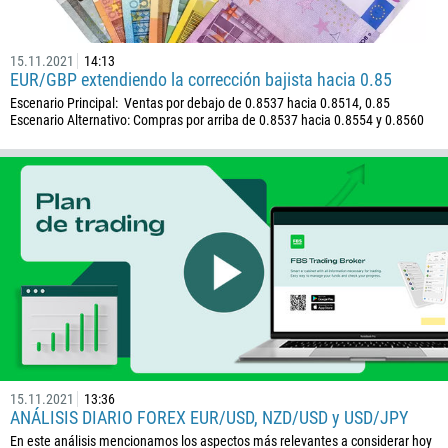
243
682
15.11.2021
14:13
506
EUR/GBP extendiendo la corrección bajista hacia 0.85
Escenario Principal: Ventas por debajo de 0.8537 hacia 0.8514, 0.85
225
Escenario Alternativo: Compras por arriba de 0.8537 hacia 0.8554 y 0.8560
385
53
357
420
45
253
1767
1809
593
15.11.2021
13:36
20
ANÁLISIS DIARIO FOREX EUR/USD, NZD/USD y USD/JPY
503
En este análisis mencionamos los aspectos más relevantes a considerar hoy