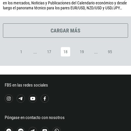
en los mercados, Noticias y Publicaciones del Calendario económico y desde
240
luego el panorama técnico para los pares EUR/USD, NZD/USD y USD/JPY…
291
372
CARGAR MÁS
251
500
298
...
...
1
17
18
19
95
679
358
33
FBS en las redes sociales
594
689
241
220
Póngase en contacto con nosotros
995
49