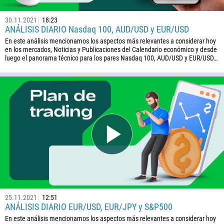
30.11.2021
18:23
ANÁLISIS DIARIO Nasdaq 100, AUD/USD y EUR/USD
En este análisis mencionamos los aspectos más relevantes a considerar hoy
en los mercados, Noticias y Publicaciones del Calendario económico y desde
luego el panorama técnico para los pares Nasdaq 100, AUD/USD y EUR/USD…
Callback
Número telefónico
1
93
Programar una llamada
355
00:00
23:00
—
25.11.2021
12:51
ANÁLISIS DIARIO EUR/USD, EUR/JPY y S&P500
213
Ingresa tu email
En este análisis mencionamos los aspectos más relevantes a considerar hoy
1684