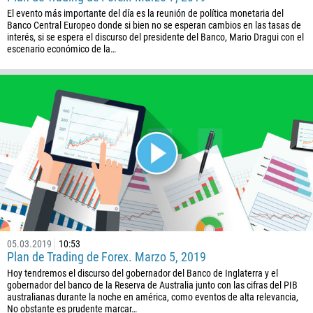
El evento más importante del día es la reunión de política monetaria del
Banco Central Europeo donde si bien no se esperan cambios en las tasas de
interés, si se espera el discurso del presidente del Banco, Mario Dragui con el
escenario económico de la…
Callback
Número telefónico
1
05.03.2019
10:53
93
Programar una llamada
Plan de Trading de Forex. Marzo 5, 2019
355
00:00
23:00
—
Hoy tendremos el discurso del gobernador del Banco de Inglaterra y el
gobernador del banco de la Reserva de Australia junto con las cifras del PIB
213
australianas durante la noche en américa, como eventos de alta relevancia,
Ingresa tu email
1684
No obstante es prudente marcar…