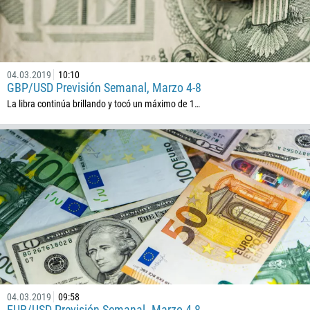
257
855
237
1
04.03.2019
10:10
GBP/USD Previsión Semanal, Marzo 4-8
238
La libra continúa brillando y tocó un máximo de 1…
1345
236
235
56
86
61
61
57
269
242
04.03.2019
09:58
EUR/USD Previsión Semanal. Marzo 4-8