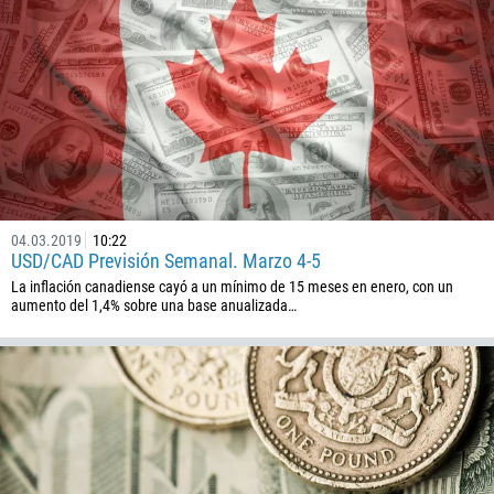
1246
375
32
501
229
1441
975
591
04.03.2019
10:22
USD/CAD Previsión Semanal. Marzo 4-5
387
La inflación canadiense cayó a un mínimo de 15 meses en enero, con un
267
aumento del 1,4% sobre una base anualizada…
55
246
673
359
226