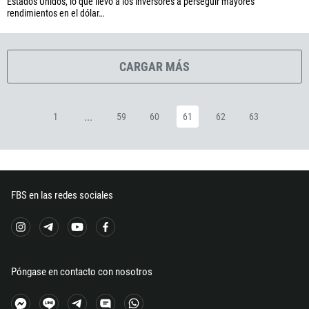
Estados Unidos, lo que llevó a los inversores a perseguir mayores
240
rendimientos en el dólar…
291
372
CARGAR MÁS
251
500
...
298
1
59
60
61
62
63
679
358
33
FBS en las redes sociales
594
689
241
220
Póngase en contacto con nosotros
995
49