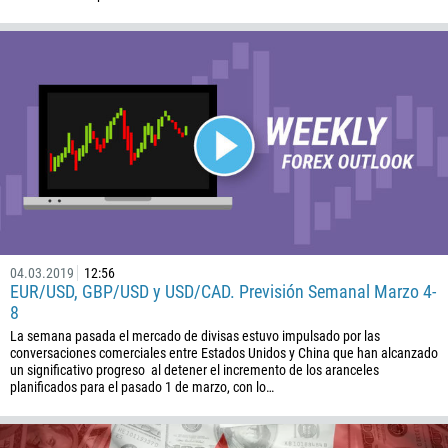
376
244
Escribe tu comentario, si es necesario
1264
672
1268
54
374
PEDIR UNA LLAMADA
297
61
04.03.2019
12:56
EUR/USD, GBP/USD y USD/CAD. Previsión Semanal Marzo 4-
43
8
994
La semana pasada el mercado de divisas estuvo impulsado por las
conversaciones comerciales entre Estados Unidos y China que han alcanzado
1242
un significativo progreso al detener el incremento de los aranceles
973
planificados para el pasado 1 de marzo, con lo…
880