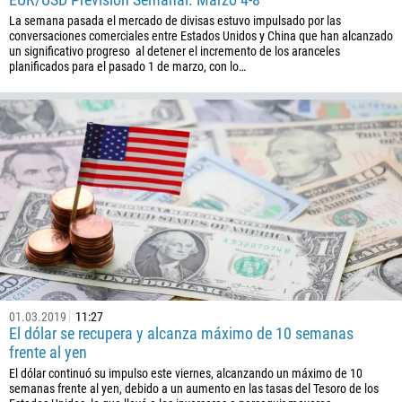
243
La semana pasada el mercado de divisas estuvo impulsado por las
conversaciones comerciales entre Estados Unidos y China que han alcanzado
682
un significativo progreso al detener el incremento de los aranceles
506
planificados para el pasado 1 de marzo, con lo…
225
385
53
357
420
45
253
1767
1809
01.03.2019
11:27
El dólar se recupera y alcanza máximo de 10 semanas
593
frente al yen
20
El dólar continuó su impulso este viernes, alcanzando un máximo de 10
semanas frente al yen, debido a un aumento en las tasas del Tesoro de los
503