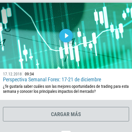
225
385
53
357
420
45
253
1767
17.12.2018
09:34
1809
Perspectiva Semanal Forex: 17-21 de diciembre
¿Te gustaría saber cuáles son las mejores oportunidades de trading para esta
593
semana y conocer los principales impactos del mercado?
20
503
CARGAR MÁS
240
291