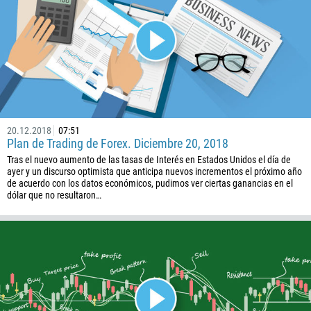
1264
672
1268
54
374
PEDIR UNA LLAMADA
297
61
20.12.2018
07:51
Plan de Trading de Forex. Diciembre 20, 2018
43
Tras el nuevo aumento de las tasas de Interés en Estados Unidos el día de
994
ayer y un discurso optimista que anticipa nuevos incrementos el próximo año
de acuerdo con los datos económicos, pudimos ver ciertas ganancias en el
1242
dólar que no resultaron…
973
880
1246
375
32