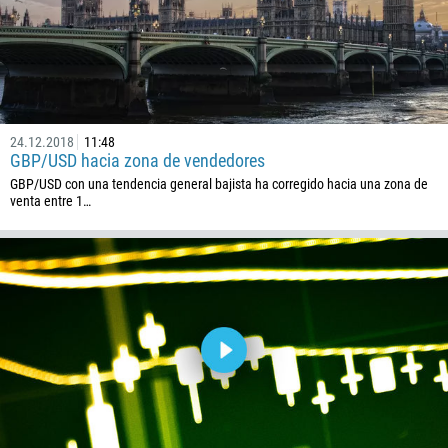
24.12.2018
11:48
GBP/USD hacia zona de vendedores
GBP/USD con una tendencia general bajista ha corregido hacia una zona de
venta entre 1…