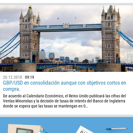
Callback
Número telefónico
1
20.12.2018
09:19
93
GBP/USD en consolidación aunque con objetivos cortos en
Programar una llamada
compra.
355
00:00
23:00
—
De acuerdo al Calendario Económico, el Reino Unido publicará las cifras del
213
Ventas Minoristas y la decisión de tasas de Interés del Banco de Inglaterra
Ingresa tu email
donde se espera que las tasas se mantengan en 0…
1684
376
244
Escribe tu comentario, si es necesario