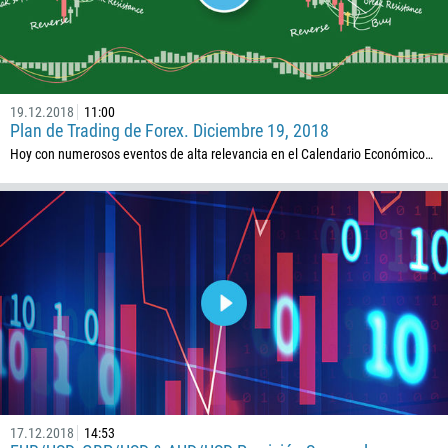
501
229
1441
975
19.12.2018
11:00
Plan de Trading de Forex. Diciembre 19, 2018
591
Hoy con numerosos eventos de alta relevancia en el Calendario Económico…
387
267
55
246
673
359
226
257
855
17.12.2018
14:53
237