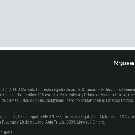
1268
54
374
PEDIR UNA LLAMADA
297
61
43
994
Póngase en 
1242
973
880
01317. FBS Markets Inc. está registrada por la Comisión de Servicios Financie
oficina: The Bentley, #16 esquina de la calle A y Princess Margaret Drive, Ciud
1246
de ciertas jurisdicciones, incluyendo, pero no limitándose a: Estados Unidos, l
375
32
 Ltd.; Nº de registro HE 370778; Domicilio legal: Arq. Makariou III & Vyrono
es Rigenas y 28 de octubre, Agia Triada, 3035, Limasol, Chipre.
501
11 0594.
229