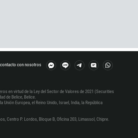
contacto con nosotros
ros en virtud de la Ley del Sector de Valores de 2021 (Securities
ad de Belice, Belice.
a Unión Europea, el Reino Unido, Israel, India, la República
s, Centro P. Lordos, Bloque B, Oficina 203, Limassol, Chipre.