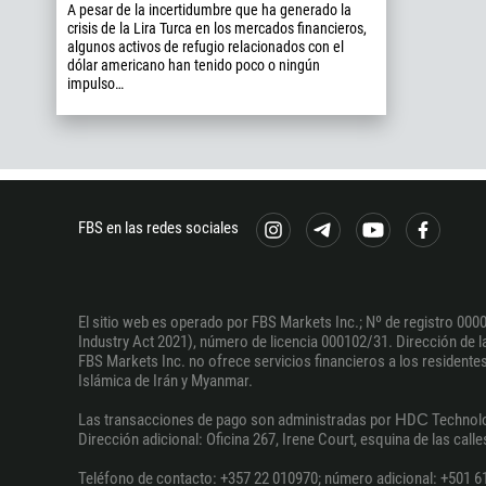
A pesar de la incertidumbre que ha generado la
crisis de la Lira Turca en los mercados financieros,
algunos activos de refugio relacionados con el
dólar americano han tenido poco o ningún
impulso…
FBS en las redes sociales
El sitio web es operado por FBS Markets Inc.; Nº de registro 0000
Industry Act 2021), número de licencia 000102/31. Dirección de la 
FBS Markets Inc. no ofrece servicios financieros a los residentes 
Islámica de Irán y Myanmar.
Las transacciones de pago son administradas por НDС Technologies
Dirección adicional: Oficina 267, Irene Court, esquina de las call
Teléfono de contacto: +357 22 010970; número adicional: +501 6