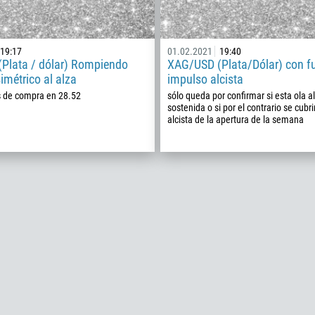
19:17
01.02.2021
19:40
Callback
Plata / dólar) Rompiendo
XAG/USD (Plata/Dólar) con fu
simétrico al alza
impulso alcista
s de compra en 28.52
sólo queda por confirmar si esta ola al
sostenida o si por el contrario se cubri
Número telefónico
alcista de la apertura de la semana
1
93
Programar una llamada
355
00:00
23:00
—
213
Ingresa tu email
1684
376
244
Escribe tu comentario, si es necesario
1264
672