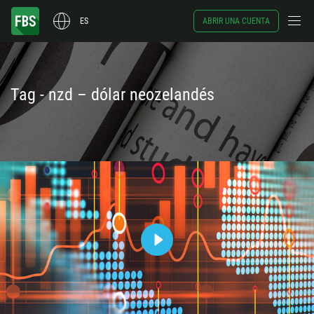
ES
ABRIR UNA CUENTA
Tag - nzd – dólar neozelandés