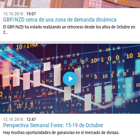
1441
15.10.2018
19:07
975
GBP/NZD cerca de una zona de demanda dinámica
591
El GBP/NZD ha estado realizando un retroceso desde los altos de Octubre en
2…
387
267
55
246
673
359
226
257
855
237
12.10.2018
12:47
Perspectiva Semanal Forex: 15-19 de Octubre
1
Hay muchas oportunidades de ganancias en el mercado de divisas.
238