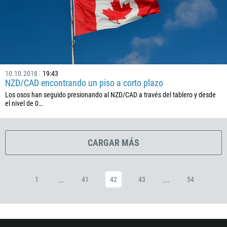
385
53
357
420
45
10.10.2018
19:43
253
NZD/CAD encontrando un piso a corto plazo
1767
Los osos han seguido presionando al NZD/CAD a través del tablero y desde
el nivel de 0…
1809
593
20
CARGAR MÁS
503
240
...
...
1
41
42
43
54
291
372
251