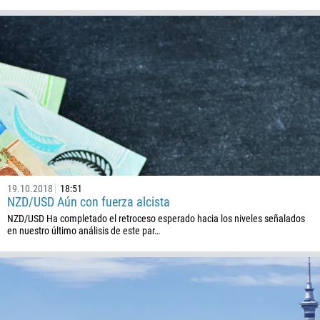
Callback
Número telefónico
1
93
Programar una llamada
355
00:00
23:00
—
19.10.2018
18:51
213
NZD/USD Aún con fuerza alcista
Ingresa tu email
NZD/USD Ha completado el retroceso esperado hacia los niveles señalados
1684
en nuestro último análisis de este par…
376
244
Escribe tu comentario, si es necesario
1264
672