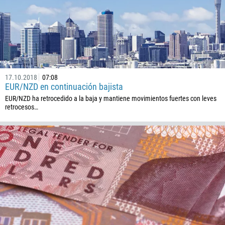
1268
54
374
PEDIR UNA LLAMADA
297
61
17.10.2018
07:08
43
EUR/NZD en continuación bajista
994
EUR/NZD ha retrocedido a la baja y mantiene movimientos fuertes con leves
retrocesos…
1242
973
880
1246
375
32
501
229