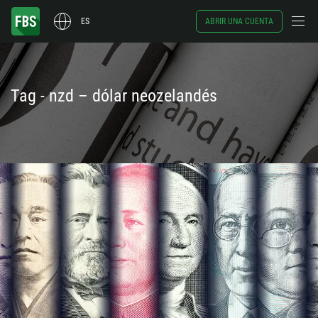
ES
ABRIR UNA CUENTA
Tag - nzd – dólar neozelandés