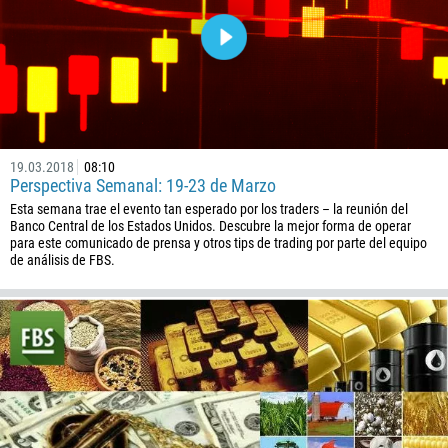
672
1268
54
374
PEDIR UNA LLAMADA
297
61
19.03.2018
08:10
Perspectiva Semanal: 19-23 de Marzo
43
Esta semana trae el evento tan esperado por los traders – la reunión del
994
Banco Central de los Estados Unidos. Descubre la mejor forma de operar
para este comunicado de prensa y otros tips de trading por parte del equipo
1242
de análisis de FBS.
973
880
1246
375
32
501