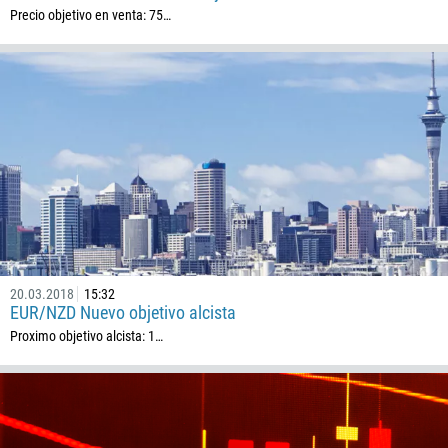
Precio objetivo en venta: 75…
Callback
Número telefónico
1
93
Programar una llamada
355
00:00
23:00
—
20.03.2018
15:32
EUR/NZD Nuevo objetivo alcista
213
Ingresa tu email
Proximo objetivo alcista: 1…
1684
376
244
Escribe tu comentario, si es necesario
1264