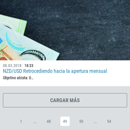
225
385
53
357
420
45
253
1767
08.03.2018
18:33
NZD/USD Retrocediendo hacia la apertura mensual
1809
Objetivo alcista: 0…
593
20
503
CARGAR MÁS
240
291
...
...
1
48
49
50
54
372