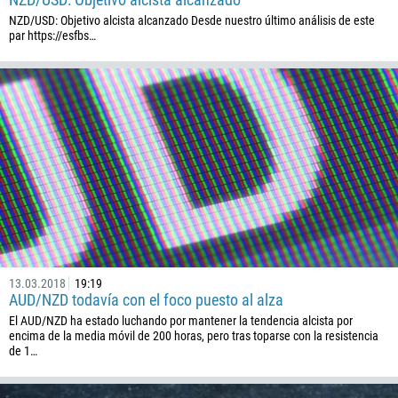
NZD/USD: Objetivo alcista alcanzado Desde nuestro último análisis de este
238
par https://esfbs…
1345
236
235
56
86
61
61
57
269
13.03.2018
19:19
242
AUD/NZD todavía con el foco puesto al alza
243
El AUD/NZD ha estado luchando por mantener la tendencia alcista por
encima de la media móvil de 200 horas, pero tras toparse con la resistencia
682
de 1…
506