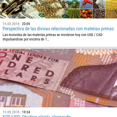
229
1441
975
15.03.2018
20:09
Perspectiva de las divisas relacionadas con materias primas
591
Las monedas de las materias primas se movíeron hoy con USD / CAD
387
impulsandose por encima de 1…
267
55
246
673
359
226
257
855
237
13.03.2018
19:34
1
NZD/USD: Objetivo alcista alcanzado