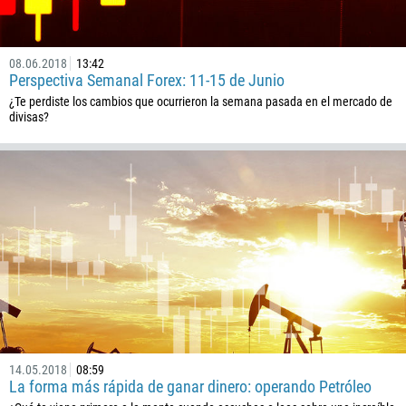
61
43
08.06.2018
13:42
994
Perspectiva Semanal Forex: 11-15 de Junio
1242
¿Te perdiste los cambios que ocurrieron la semana pasada en el mercado de
divisas?
973
880
1246
375
32
501
229
1441
975
14.05.2018
08:59
591
La forma más rápida de ganar dinero: operando Petróleo
387