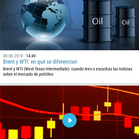
Número telefónico
1
93
Programar una llamada
355
00:00
23:00
—
213
08.06.2018
14:49
Ingresa tu email
1684
Brent y WTI: en qué se diferencian
Brent y WTI (West Texas Intermediate): cuando lees o escuchas las noticias
376
sobre el mercado de petróleo
244
Escribe tu comentario, si es necesario
1264
672
1268
54
374
PEDIR UNA LLAMADA
297