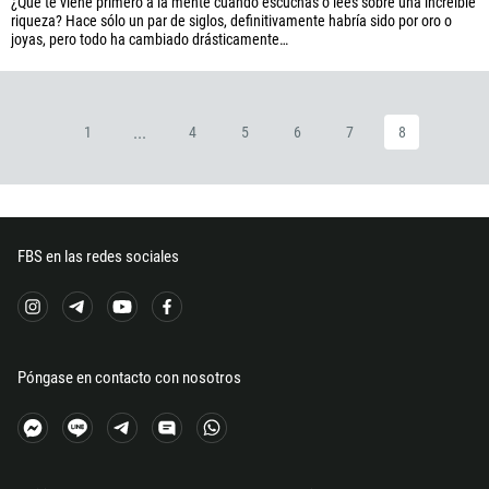
¿Qué te viene primero a la mente cuando escuchas o lees sobre una increíble
riqueza? Hace sólo un par de siglos, definitivamente habría sido por oro o
267
joyas, pero todo ha cambiado drásticamente…
55
246
673
...
1
4
5
6
7
8
359
226
257
FBS en las redes sociales
855
237
1
238
Póngase en contacto con nosotros
1345
236
235