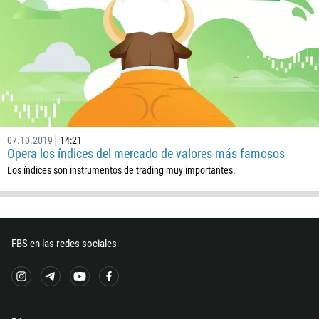
374
PEDIR UNA LLAMADA
297
61
43
994
1242
973
07.10.2019
14:21
Opera los índices del mercado de valores más famosos
880
Los índices son instrumentos de trading muy importantes.
1246
375
32
FBS en las redes sociales
501
229
1441
975