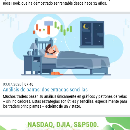
Ross Hook, que ha demostrado ser rentable desde hace 32 años.
Callback
Número telefónico
1
93
Programar una llamada
355
00:00
23:00
—
213
Ingresa tu email
1684
376
03.07.2020
07:40
Análisis de barras: dos entradas sencillas
244
Escribe tu comentario, si es necesario
Muchos traders basan su análisis únicamente en gráficos y patrones de velas
1264
– sin indicadores. Estas estrategias son útiles y sencillas, especialmente para
los traders principiantes – echémosle un vistazo.
672
1268
54