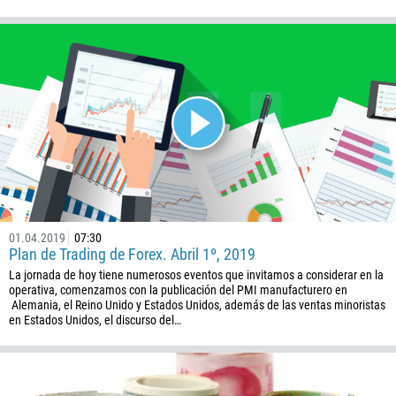
Callback
01.04.2019
07:30
Plan de Trading de Forex. Abril 1º, 2019
La jornada de hoy tiene numerosos eventos que invitamos a considerar en la
operativa, comenzamos con la publicación del PMI manufacturero en
Número telefónico
Alemania, el Reino Unido y Estados Unidos, además de las ventas minoristas
en Estados Unidos, el discurso del…
1
93
Programar una llamada
355
00:00
23:00
—