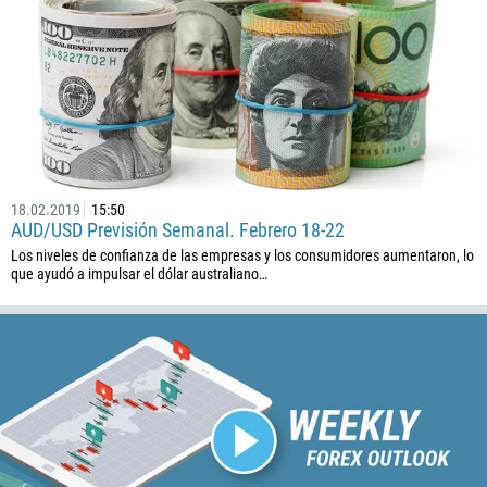
213
Ingresa tu email
1684
376
244
Escribe tu comentario, si es necesario
1264
672
18.02.2019
15:50
1268
AUD/USD Previsión Semanal. Febrero 18-22
54
Los niveles de confianza de las empresas y los consumidores aumentaron, lo
que ayudó a impulsar el dólar australiano…
374
PEDIR UNA LLAMADA
297
61
43
994
1242
973