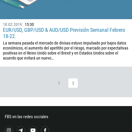
880
1246
18.02.2019
15:30
375
EUR/USD, GBP/USD & AUD/USD Previsión Semanal Febrero
32
18-22.
501
La semana pasada el mercado de divisas estuvo impulsado por bajos datos
económicos, el aumento del apetitito por el riesgo, marcado por expectativas
229
positivas en el Reino Unido sobre el Brexit y en Estados Unidos sobre el
acuerdo que evitará un nuevo…
1441
975
591
1
2
387
267
55
246
FBS en las redes sociales
673