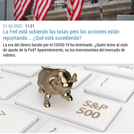
93
Programar una llamada
355
00:00
23:00
—
213
Ingresa tu email
21.03.2022
11:21
1684
La Fed está subiendo las tasas pero las acciones están
376
repuntando... ¿Qué está sucediendo?
La era del dinero barato por el COVID-19 ha terminado. ¿Quién teme al ciclo
244
Escribe tu comentario, si es necesario
de ajuste de la Fed? Aparentemente, no los inversionistas del mercado de
1264
valores.
672
1268
54
374
PEDIR UNA LLAMADA
297
61
43
994