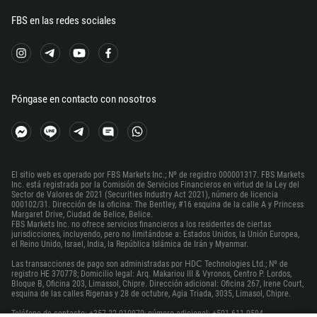
FBS en las redes sociales
220
995
49
233
Póngase en contacto con nosotros
350
30
299
1473
El sitio web es operado por FBS Markets Inc.; Nº de registro 000001317. FBS Markets
Inc. está registrada por la Comisión de Servicios Financieros en virtud de la Ley del
590
Sector de Valores de 2021 (Securities Industry Act 2021), número de licencia
000102/31. Dirección de la oficina: The Bentley, #16 esquina de la calle A y Princess
1671
Margaret Drive, Ciudad de Belice, Belice.
FBS Markets Inc. no ofrece servicios financieros a los residentes de ciertas
502
jurisdicciones, incluyendo, pero no limitándose a: Estados Unidos, la Unión Europea,
el Reino Unido, Israel, India, la República Islámica de Irán y Myanmar.
224
Las transacciones de pago son administradas por НDС Technologies Ltd.; Nº de
registro HE 370778; Domicilio legal: Arq. Makariou III & Vyronos, Centro P. Lordos,
245
Bloque B, Oficina 203, Limassol, Chipre. Dirección adicional: Oficina 267, Irene Court,
esquina de las calles Rigenas y 28 de octubre, Agia Triada, 3035, Limasol, Chipre.
592
Teléfono de contacto: +357 22 010970; número adicional: +501 611 0594.