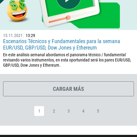
593
20
503
240
15.11.2021
13:29
Escenarios Técnicos y Fundamentales para la semana
291
EUR/USD, GBP/USD, Dow Jones y Ethereum
372
En este análisis semanal abordamos el panorama técnico / fundamental
revisando varios instrumentos, en esta oportunidad será los pares EUR/USD,
251
GBP/USD, Dow Jones y Ethereum.
500
298
CARGAR MÁS
679
358
33
1
2
3
4
5
594
689
241