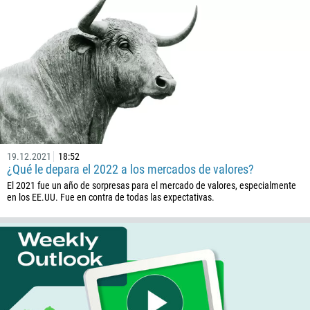
57
269
242
243
682
506
225
19.12.2021
18:52
385
¿Qué le depara el 2022 a los mercados de valores?
53
El 2021 fue un año de sorpresas para el mercado de valores, especialmente
en los EE.UU. Fue en contra de todas las expectativas.
357
420
45
253
1767
1809