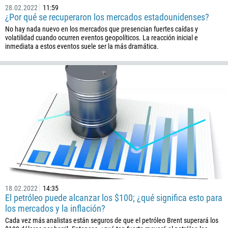
1242
28.02.2022
11:59
¿Por qué se recuperaron los mercados estadounidenses?
973
No hay nada nuevo en los mercados que presencian fuertes caídas y
880
volatilidad cuando ocurren eventos geopolíticos. La reacción inicial e
inmediata a estos eventos suele ser la más dramática.
1246
375
32
501
229
1441
975
591
387
267
18.02.2022
14:35
El petróleo puede alcanzar los $100; ¿qué significa esto para
55
los mercados y la inflación?
246
Cada vez más analistas están seguros de que el petróleo Brent superará los