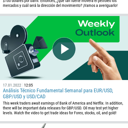
$100 dólares por barril. Entonces, ¿qué tan fuerte moverá el petróleo los
673
mercados y cuál será la dirección del movimiento? ¡Vamos a averiguarlo!
359
226
257
855
237
1
238
1345
236
17.01.2022
12:05
235
Análisis Técnico Fundamental Semanal para EUR/USD,
GBP/USD y USD/CAD
56
This week traders await earnings of Bank of America and Netflix. In addition,
86
there will be important data releases for GBP/USD. Oil may test yet higher
levels. Watch the video to get trade ideas for Forex, stocks, oil, and gold!
61
61