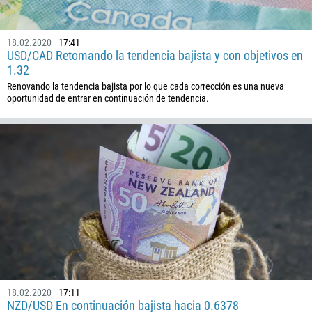
237
1
18.02.2020
17:41
USD/CAD Retomando la tendencia bajista y con objetivos en
238
1.32
1345
Renovando la tendencia bajista por lo que cada corrección es una nueva
oportunidad de entrar en continuación de tendencia.
236
235
56
86
61
61
57
269
242
243
18.02.2020
17:11
NZD/USD En continuación bajista hacia 0.6378