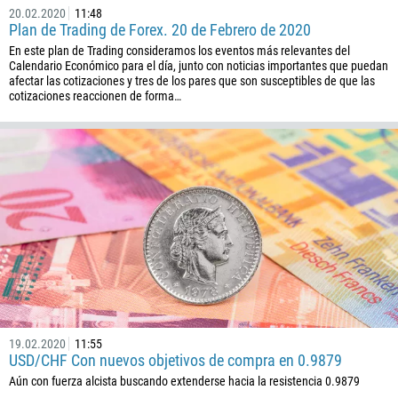
20.02.2020
11:48
Plan de Trading de Forex. 20 de Febrero de 2020
En este plan de Trading consideramos los eventos más relevantes del
Calendario Económico para el día, junto con noticias importantes que puedan
afectar las cotizaciones y tres de los pares que son susceptibles de que las
cotizaciones reaccionen de forma…
Callback
Número telefónico
1
93
Programar una llamada
355
00:00
23:00
—
213
19.02.2020
11:55
Ingresa tu email
1684
USD/CHF Con nuevos objetivos de compra en 0.9879
Aún con fuerza alcista buscando extenderse hacia la resistencia 0.9879
376