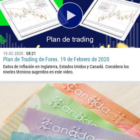
32
501
229
1441
975
591
19.02.2020
08:21
Plan de Trading de Forex. 19 de Febrero de 2020
387
Datos de Inflación en Inglaterra, Estados Unidos y Canadá. Considera los
niveles técnicos sugeridos en este video.
267
55
246
673
359
226
257
855