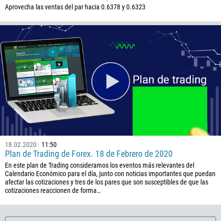
682
Aprovecha las ventas del par hacia 0.6378 y 0.6323
506
225
385
53
357
420
45
253
1767
18.02.2020
11:50
1809
Plan de Trading de Forex. 18 de Febrero de 2020
593
En este plan de Trading consideramos los eventos más relevantes del
Calendario Económico para el día, junto con noticias importantes que puedan
20
afectar las cotizaciones y tres de los pares que son susceptibles de que las
cotizaciones reaccionen de forma…
503
240