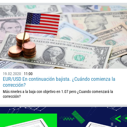
244
Escribe tu comentario, si es necesario
1264
672
1268
54
374
PEDIR UNA LLAMADA
297
61
43
19.02.2020
11:00
EUR/USD En continuación bajista. ¿Cuándo comienza la
994
corrección?
1242
Más niveles a la baja con objetivo en 1.07 pero ¿Cuando comenzará la
corrección?
973
880
1246
375