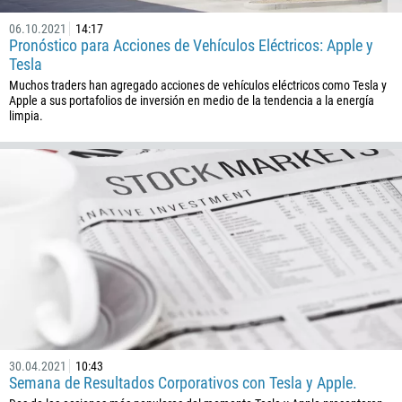
1441
06.10.2021
14:17
975
Pronóstico para Acciones de Vehículos Eléctricos: Apple y
Tesla
591
Muchos traders han agregado acciones de vehículos eléctricos como Tesla y
387
Apple a sus portafolios de inversión en medio de la tendencia a la energía
limpia.
267
55
246
673
359
226
257
855
237
1
30.04.2021
10:43
Semana de Resultados Corporativos con Tesla y Apple.
238