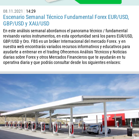
1268
08.11.2021
14:29
54
Escenario Semanal Técnico Fundamental Forex EUR/USD,
374
GBP/USD y XAU/USD
PEDIR UNA LLAMADA
En este análisis semanal abordamos el panorama técnico / fundamental
297
revisando varios instrumentos, en esta oportunidad será los pares EUR/USD,
61
GBP/USD y Oro. FBS es un bróker Internacional del mercado Forex. y en
nuestra web encontrarás variados recursos informativos y educativos para
43
ayudarte a entrenar en el trading Ofrecemos Análisis Técnicos y Noticias
diarias sobre Forex y otros Mercados Financieros que te ayudarán en tu
994
operativa diaria y que podrás consultar desde los siguientes enlaces:
1242
973
880
1246
375
32
501
229