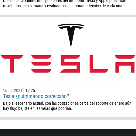
Dos de las acciones más populares del momento Tesla y Apple presentaron
resultados esta semana y evaluamos el panorama técnico de cada una.
1345
236
235
56
86
61
61
57
269
242
16.02.2021
12:25
Tesla ¿culminando corrección?
243
Bajo el escenario actual, con las cotizaciones cerca del soporte de enero aún
682
hay flujo bajista en las velas que podrían...
506
225
385