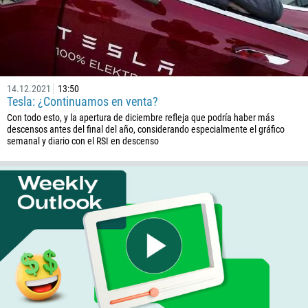
Callback
14.12.2021
13:50
Número telefónico
Tesla: ¿Continuamos en venta?
Con todo esto, y la apertura de diciembre refleja que podría haber más
1
descensos antes del final del año, considerando especialmente el gráfico
semanal y diario con el RSI en descenso
93
Programar una llamada
355
00:00
23:00
—
213
Ingresa tu email
1684
376
244
Escribe tu comentario, si es necesario
1264
672