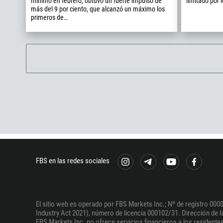
mínimo en febrero, obtuvo un fuerte impulso de
limitado por 
más del 9 por ciento, que alcanzó un máximo los
primeros de…
FBS en las redes sociales
El sitio web es operado por FBS Markets Inc.; Nº de registro 0000
Industry Act 2021), número de licencia 000102/31. Dirección de la 
FBS Markets Inc. no ofrece servicios financieros a los residentes 