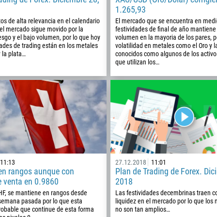
1.265,93
1
os de alta relevancia en el calendario
El mercado que se encuentra en medi
93
el mercado sigue movido por la
festividades de final de año mantiene
Programar una llamada
iesgo y el bajo volumen, por lo que hoy
volumen en la mayoria de los pares, p
355
ades de trading están en los metales
volatilidad en metales como el Oro y l
00:00
23:00
—
 la plata…
conocidos como algunos de los activo
213
que utilizan los…
Ingresa tu email
1684
376
244
Escribe tu comentario, si es necesario
1264
672
1268
54
11:13
27.12.2018
11:01
n rangos aunque con
Plan de Trading de Forex. Dic
374
e venta en 0.9860
2018
PEDIR UNA LLAMADA
297
HF, se mantiene en rangos desde
Las festividades decembrinas traen c
 semana pasada por lo que esta
liquidez en el mercado por lo que los
61
obable que continue de esta forma
no son tan amplios…