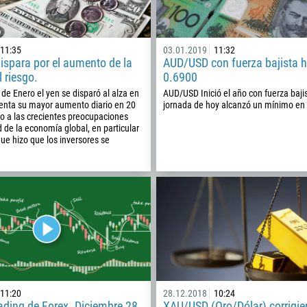
11:35
03.01.2019
11:32
dispara por el aumento de la
AUD/USD con fuerza bajista h
l riesgo.
0.6900
 de Enero el yen se disparó al alza en
AUD/USD Inició el año con fuerza bajis
senta su mayor aumento diario en 20
jornada de hoy alcanzó un mínimo en
o a las crecientes preocupaciones
d de la economía global, en particular
que hizo que los inversores se
Callback
11:20
28.12.2018
10:24
Número telefónico
ading de Forex. Diciembre 28,
XAU/USD (Oro/Dólar) corrigie