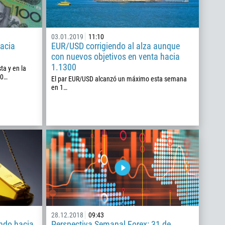
03.01.2019
11:10
acia
EUR/USD corrigiendo al alza aunque
con nuevos objetivos en venta hacia
1.1300
ta y en la
 0…
El par EUR/USD alcanzó un máximo esta semana
en 1…
28.12.2018
09:43
ndo hacia
Perspectiva Semanal Forex: 31 de