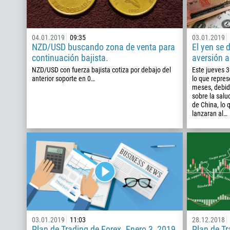
04.01.2019
09:35
03.01.2019
NZD/USD buscando zona de venta para
El yen se 
continuación bajista.
aversión a
NZD/USD con fuerza bajista cotiza por debajo del
Este jueves 3
anterior soporte en 0…
lo que repre
meses, debid
sobre la salu
de China, lo 
lanzaran al…
03.01.2019
11:03
28.12.2018
Plan de Trading de Forex. Enero 3, 2019
Plan de Tr