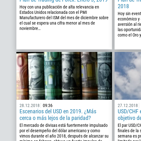
2018
Hoy con una publicación de alta relevancia en
Estados Unidos relacionada con el PMI
Hoy sin event
Manufacturero del ISM del mes de diciembre sobre
económico y 
el cual se espera una cifra menor al mes de
aversión al r
noviembre…
las oportunid
como el Oro y
28.12.2018
09:36
27.12.2018
Escenarios del USD en 2019. ¿Más
USD/CHF e
cerca o más lejos de la paridad?
objetivo d
El mercado de divisas está fuertemente impulsado
El par USD/C
por el desempeño del dólar americano y como
finales de la
vimos durante el año 2018, después de alcanzar su
semana es pr