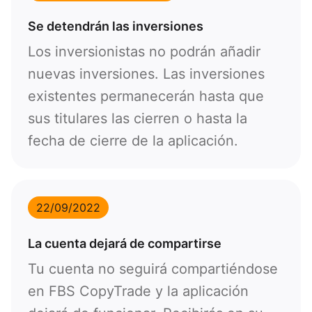
Se detendrán las inversiones
Los inversionistas no podrán añadir
Callback
nuevas inversiones. Las inversiones
existentes permanecerán hasta que
Número telefónico
sus titulares las cierren o hasta la
1
fecha de cierre de la aplicación.
93
Programar una llamada
355
00:00
23:00
—
22/09/2022
213
Ingresa tu email
1684
La cuenta dejará de compartirse
376
Tu cuenta no seguirá compartiéndose
244
Escribe tu comentario, si es necesario
en FBS CopyTrade y la aplicación
1264