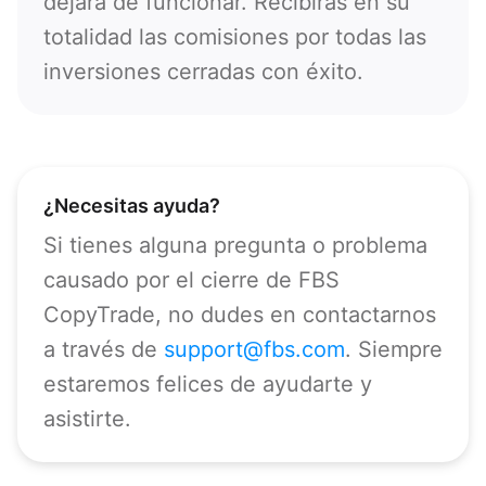
dejará de funcionar. Recibirás en su
672
1268
totalidad las comisiones por todas las
54
inversiones cerradas con éxito.
374
PEDIR UNA LLAMADA
297
61
43
¿Necesitas ayuda?
994
Si tienes alguna pregunta o problema
1242
causado por el cierre de FBS
973
CopyTrade, no dudes en contactarnos
880
a través de
support@fbs.com
. Siempre
1246
estaremos felices de ayudarte y
375
asistirte.
32
501