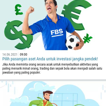
1264
672
1268
54
374
TELEPON SAYA KEMBALI
297
61
43
14.06.2021
09:00
Pilih pasangan aset Anda untuk investasi jangka pendek!
994
Jika Anda meminta orang secara acak untuk menyebutkan aktivitas yang
paling menarik minat orang, trading dan sepak bola akan menjadi salah satu
1242
jawaban yang paling populer.
973
880
1246
375
32