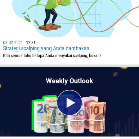
501
229
1441
975
03.02.2021
12:31
591
Strategi scalping yang Anda dambakan
387
Kita semua tahu betapa Anda menyukai scalping, bukan?
267
55
246
673
359
226
257
855