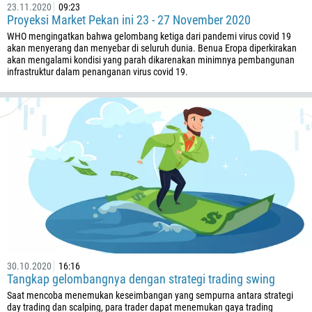
237
23.11.2020
09:23
Proyeksi Market Pekan ini 23 - 27 November 2020
1
WHO mengingatkan bahwa gelombang ketiga dari pandemi virus covid 19
238
akan menyerang dan menyebar di seluruh dunia. Benua Eropa diperkirakan
akan mengalami kondisi yang parah dikarenakan minimnya pembangunan
1345
infrastruktur dalam penanganan virus covid 19.
236
235
56
86
61
61
57
269
242
30.10.2020
16:16
243
Tangkap gelombangnya dengan strategi trading swing
682
Saat mencoba menemukan keseimbangan yang sempurna antara strategi
day trading dan scalping, para trader dapat menemukan gaya trading