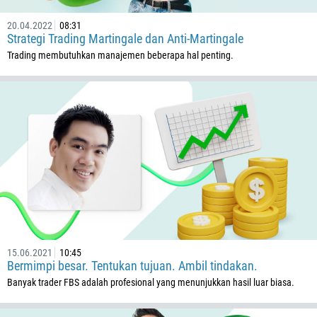
20.04.2022
08:31
Strategi Trading Martingale dan Anti-Martingale
Trading membutuhkan manajemen beberapa hal penting.
Ditelepon kembali
Nomor telepon
1
93
Waktu untuk ditelpon
355
00:00
23:00
—
213
15.06.2021
10:45
Masukkan email Anda
Bermimpi besar. Tentukan tujuan. Ambil tindakan.
1684
Banyak trader FBS adalah profesional yang menunjukkan hasil luar biasa.
376
244
Tuliskan komentar Anda, jika dibutuhkan