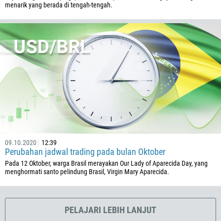
506
menarik yang berada di tengah-tengah.
225
385
53
357
420
45
253
1767
1809
09.10.2020
12:39
Perubahan jadwal trading pada bulan Oktober
593
Pada 12 Oktober, warga Brasil merayakan Our Lady of Aparecida Day, yang
20
menghormati santo pelindung Brasil, Virgin Mary Aparecida.
503
240
PELAJARI LEBIH LANJUT
291