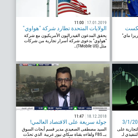
11:00
17.01.2019
ريكست
الولايات المتحدة تطارد شركة "هواوي"
ريزا ماي"
يحقق المدعون الفيدراليون الأمريكيون مع شركة
"هواوي" بدعوى شركة أسرار تجارية من شركات
مثل (T-Mobile US)…
11:47
18.12.2018
جولة سريعة على الاقتصاد العالمي!
التجارية على
السيد مصطفى الصعيدي مدير قسم أبحاث السوق
نفيذي لـ
بــ FBS ولقاءه بقناة سكاي نيوز عربية الذي تحدّث