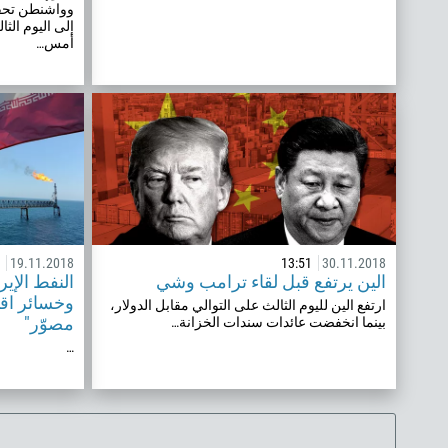
وواشنطن تحقق
إلى اليوم الث
أمس…
19.11.2018
13:51
30.11.2018
الين يرتفع قبل لقاء ترامب وشي
النفط الإير
وخسائر اقت
ارتفع الين لليوم الثالث على التوالي مقابل الدولار،
مصوّر"
بينما انخفضت عائدات سندات الخزانة…
…