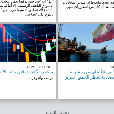
"أبل" أنه "في حين توقعنا بعض التحدي
 تقدم ملحوظ إذ امتدت المحادثات
355
الأسواق الناشئة الرئيسية، إلا أننا لم ن
00:00
الث بعد أن كان من المقرر أن تنتهي
23:00
—
التباطؤ الاقتصادي، لا سيما في الصين"،
213
باللوم على "تصاعد…
أدخل بريدك الإلكتروني
1684
376
244
اكتب تعليقا، عند الضرورة
1264
672
1268
54
10:26
12.11.2018
11:03
اني بلاءٌ على من يشتريه
ملخص الأحداث قبل بداية الأسب
374
صادية تنتظر الجميع "تقرير
اتصلوا بي
ترامب والدولار …
297
61
43
994
تحميل المزيد
1242