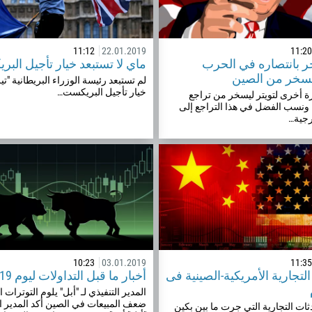
11:12
22.01.2019
11:20
ر بانتصاره في الحرب
ماي لا تستبعد خيار تأجيل الب
يسخر من الصين
لم تستبعد رئيسة الوزراء البريطانية "تي
خيار تأجيل البريكست…
ة أخرى لتويتر ليسخر من تراجع
 ونسب الفضل في هذا التراجع إلى
رجية…
طلب الاتصال
رقم الهاتف
10:23
03.01.2019
11:35
لتجارية الأمريكية-الصينية فى
أخبار ما قبل التداولات ليوم 3/1/2019
1
المدير التنفيذي لـ "أبل" يلوم التوترات 
ضعف المبيعات في الصين أكد المدير الت
93
دثات التجارية التي جرت ما بين بكين
تعيين موعد للمكالمة