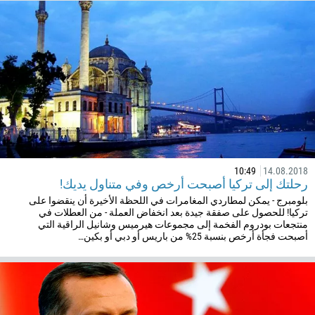
244
اكتب تعليقا، عند الضرورة
1264
672
1268
54
374
اتصلوا بي
297
61
10:49
14.08.2018
43
رحلتك إلى تركيا أصبحت أرخص وفي متناول يديك!
994
بلومبرج - يمكن لمطاردي المغامرات في اللحظة الأخيرة أن ينقضوا على
تركيا! للحصول على صفقة جيدة بعد انخفاض العملة - من العطلات في
1242
منتجعات بودروم الفخمة إلى مجموعات هيرميس وشانيل الراقية التي
أصبحت فجأة أرخص بنسبة 25% من باريس أو دبي أو بكين…
973
880
1246
375