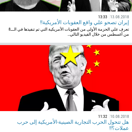
237
1
13:33
13.08.2018
إيران تصحو علي واقع العقوبات الأمريكية!!
238
تعرف علي الحزمة الأولى من العقوبات الأمريكية التي تم تنفيذها في الـــ8
1345
من أغسطس من خلال الفيديو التالي…
236
235
56
86
61
61
57
269
242
11:32
10.08.2018
هل تتحول الحرب التجارية الصينية-الأمريكية إلى حرب
243
عملات؟!!
682