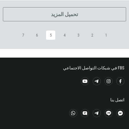
291
372
تحميل المزيد
251
500
7
6
5
4
3
2
1
298
679
358
33
FBS في شبكات التواصل الاجتماعي
594
689
241
220
اتصل بنا
995
49
233