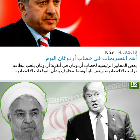
32
501
229
1441
975
591
10:29
14.08.2018
أهم التصريحات في خطاب أردوغان اليوم!
387
بعض المحاور الرئيسية لخطاب أردوغان في أنقرة: أردوغان يلعب ببطاقة
ترامب الاقتصادية، ويقف ثابتاً وسط مخاوف بشأن التوقعات الاقتصادية…
267
55
246
673
359
226
257
855