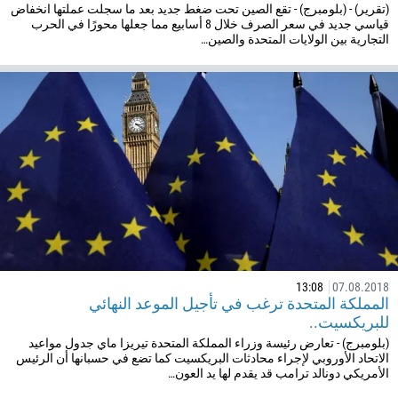
(تقرير) - (بلومبرج) - تقع الصين تحت ضغط جديد بعد ما سجلت عملتها انخفاض
506
قياسي جديد في سعر الصرف خلال 8 أسابيع مما جعلها محورًا في الحرب
التجارية بين الولايات المتحدة والصين…
225
385
53
357
420
45
253
1767
1809
13:08
07.08.2018
593
المملكة المتحدة ترغب في تأجيل الموعد النهائي
20
للبريكسيت..
(بلومبرج) - تعارض رئيسة وزراء المملكة المتحدة تيريزا ماي جدول مواعيد
503
الاتحاد الأوروبي لإجراء محادثات البريكسيت كما تضع في حسبانها أن الرئيس
240
الأمريكي دونالد ترامب قد يقدم لها يد العون…