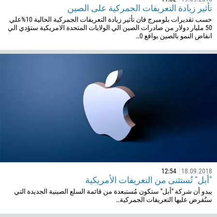
تأثير زيادة التعريفات الجمركية على الصين
حسب تقديرات بلومبرج فان تأثير زيادة التعريفات الجمركية الحالية 10%علي
50 مليار دولار من صادرات الصين الي الولايات المتحدة الامريكية ستؤدي الي
انفاض النمو بالصين بواقع 0…
طلب الاتصال
رقم الهاتف
1
93
تعيين موعد للمكالمة
355
23:00
00:00
—
12:54
18.09.2018
213
"أبل" تُستثنى من التعريفات الأمريكية
أدخل بريدك الإلكتروني
يبدو أن شركة "أبل" ستكون مُستبعدة من قائمة السلع الصينية الجديدة التي
1684
ستُفرض عليها التعريفات الجمركية…
376