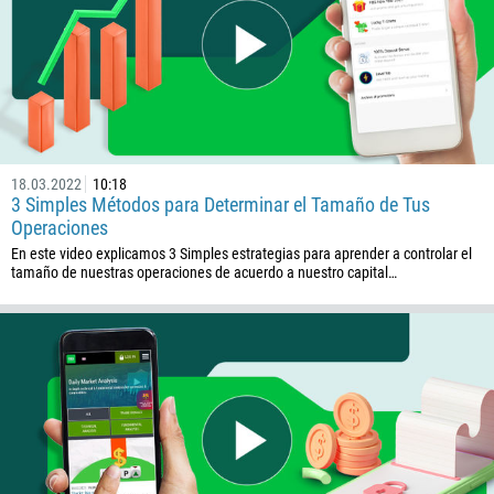
32
501
229
1441
975
18.03.2022
10:18
591
3 Simples Métodos para Determinar el Tamaño de Tus
387
Operaciones
En este video explicamos 3 Simples estrategias para aprender a controlar el
267
tamaño de nuestras operaciones de acuerdo a nuestro capital…
55
246
673
359
226
257
855