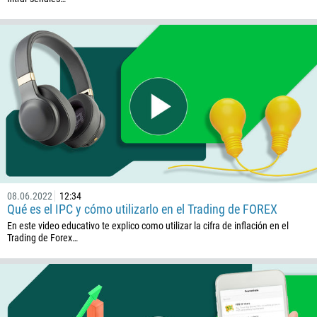
244
Escribe tu comentario, si es necesario
1264
672
1268
54
374
PEDIR UNA LLAMADA
297
61
43
08.06.2022
12:34
994
Qué es el IPC y cómo utilizarlo en el Trading de FOREX
1242
En este video educativo te explico como utilizar la cifra de inflación en el
Trading de Forex…
973
880
1246
375