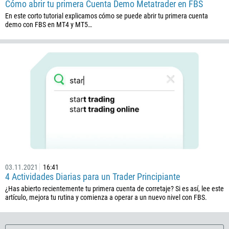
682
Cómo abrir tu primera Cuenta Demo Metatrader en FBS
506
En este corto tutorial explicamos cómo se puede abrir tu primera cuenta
demo con FBS en MT4 y MT5…
225
385
53
357
420
45
253
1767
1809
03.11.2021
16:41
593
4 Actividades Diarias para un Trader Principiante
20
¿Has abierto recientemente tu primera cuenta de corretaje? Si es así, lee este
artículo, mejora tu rutina y comienza a operar a un nuevo nivel con FBS.
503
240