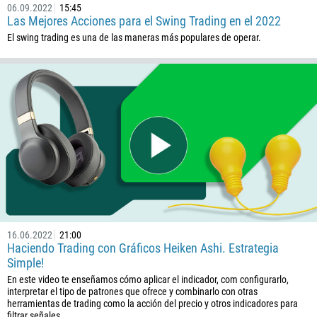
06.09.2022
15:45
Las Mejores Acciones para el Swing Trading en el 2022
El swing trading es una de las maneras más populares de operar.
Callback
Número telefónico
1
93
Programar una llamada
16.06.2022
21:00
355
00:00
23:00
—
Haciendo Trading con Gráficos Heiken Ashi. Estrategia
Simple!
213
Ingresa tu email
En este video te enseñamos cómo aplicar el indicador, com configurarlo,
1684
interpretar el tipo de patrones que ofrece y combinarlo con otras
herramientas de trading como la acción del precio y otros indicadores para
376
filtrar señales…