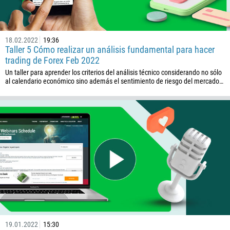
237
1
18.02.2022
19:36
238
Taller 5 Cómo realizar un análisis fundamental para hacer
trading de Forex Feb 2022
1345
Un taller para aprender los criterios del análisis técnico considerando no sólo
236
al calendario económico sino además el sentimiento de riesgo del mercado…
235
56
86
61
61
57
269
242
243
19.01.2022
15:30