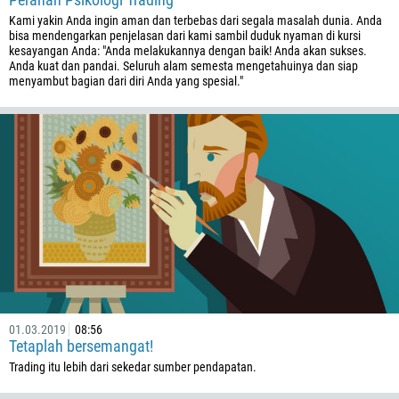
244
Kami yakin Anda ingin aman dan terbebas dari segala masalah dunia. Anda
Tuliskan komentar Anda, jika dibutuhkan
bisa mendengarkan penjelasan dari kami sambil duduk nyaman di kursi
1264
kesayangan Anda: "Anda melakukannya dengan baik! Anda akan sukses.
Anda kuat dan pandai. Seluruh alam semesta mengetahuinya dan siap
672
menyambut bagian dari diri Anda yang spesial."
1268
54
374
TELEPON SAYA KEMBALI
297
61
43
994
1242
973
01.03.2019
08:56
880
Tetaplah bersemangat!
1246
Trading itu lebih dari sekedar sumber pendapatan.
375