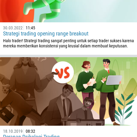
30.03.2022
11:45
Strategi trading opening range breakout
Halo trader! Strategi trading sangat penting untuk setiap trader sukses karena
mereka memberikan konsistensi yang krusial dalam membuat keputusan.
Ditelepon kembali
Nomor telepon
1
93
Waktu untuk ditelpon
355
00:00
23:00
—
213
Masukkan email Anda
1684
18.10.2019
08:32
376
Peranan Psikologi Trading