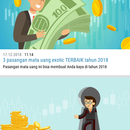
855
237
1
238
1345
236
235
17.12.2018
11:14
3 pasangan mata uang exotic TERBAIK tahun 2018
56
Pasangan mata uang ini bisa membuat Anda kaya di tahun 2018
86
61
61
57
269
242
243