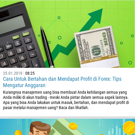
32
501
229
1441
975
591
387
267
25.01.2019
08:25
Cara Untuk Bertahan dan Mendapat Profit di Forex: Tips
55
Mengatur Anggaran
246
Kurangnya manajemen uang bisa membuat Anda kehilangan semua yang
Anda miliki di akun trading - meski Anda pintar dalam semua aspek lainnya.
673
Apa yang bisa Anda lakukan untuk masuk, bertahan, dan mendapat profit di
pasar melalui manajemen uang? Baca dan lihatlah.
359
226
257