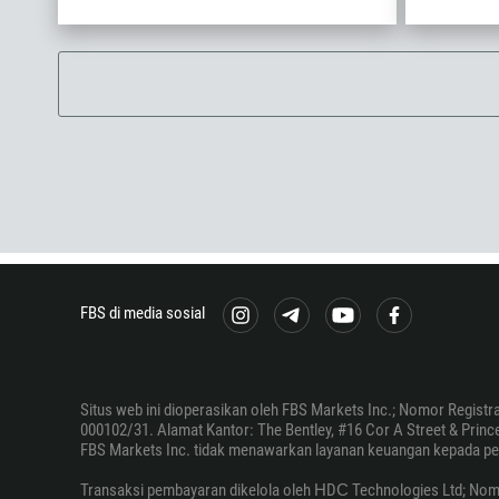
FBS di media sosial
Situs web ini dioperasikan oleh FBS Markets Inc.; Nomor Registr
000102/31. Alamat Kantor: The Bentley, #16 Cor A Street & Princes
FBS Markets Inc. tidak menawarkan layanan keuangan kepada pendudu
Transaksi pembayaran dikelola oleh НDС Technologies Ltd; Nomor