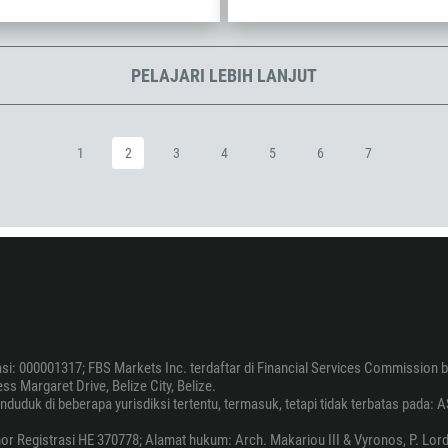
1242
973
PELAJARI LEBIH LANJUT
880
1246
375
1
2
3
4
5
6
7
32
501
229
1441
975
591
387
asi: 000001317; FBS Markets Inc. terdaftar di Financial Services Commission b
s Margaret Drive, Belize City, Belize.
267
k di beberapa yurisdiksi tertentu, termasuk, tetapi tidak terbatas pada: AS, 
55
 Registrasi HE 370778; Alamat hukum: Arch. Makariou III & Vyronos, P. Lordo