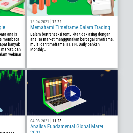
15.04.2021
12:22
gle
Memahami Timeframe Dalam Trading
ara analis
Dalam bertransaksi tentu kita tidak asing dengan
de membaca
analisa market menggunakan berbagai timeframe,
apat banyak
mulai dari timeframe H1, H4, Daily bahkan
a market, dan
Monthly…
dalam webinar
04.03.2021
11:28
Analisa Fundamental Global Maret
2021