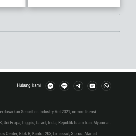
Hubungi kami
erdasarkan Securities Industry Act 2021, nomor lisensi
Uni Eropa, Inggris, Israel, India, Republik Islam Iran, Myanmar.
s Center, Blok B, Kantor 203, Limassol, Siprus. Alamat