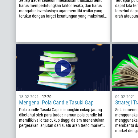
Setiap trader sebelum melakukan transaksi tentu
Terdapat pul
harus memperhitungkan faktor resiko, dan harus
dapat kita te
mengatur investasinya agar memiliki resiko yang
tersebut dap
terukur dengan target keuntungan yang maksimal…
arah ataupun
18.02.2021
12:20
09.02.2021
Mengenal Pola Candle Tasuki Gap
Strategi 
Pola candle Tasuki Gap ini mungkin cukup jarang
Selain menen
diketahui oleh para trader, namun pola candle ini
menggunakan 
memiliki validitas cukup tinggi dalam menentukan
menggunakan 
pergerakan lanjutan dari suatu arah trend market…
membantu da
market denga