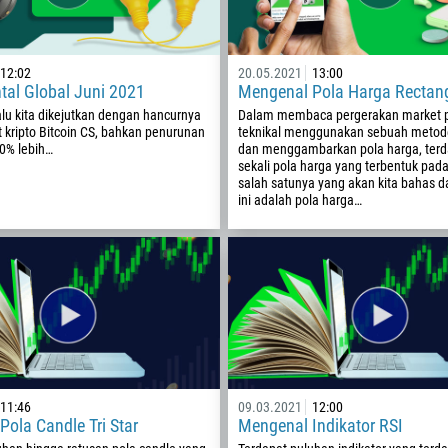
12:02
20.05.2021
13:00
al Global Juni 2021
Mengenal Pola Harga Rectan
alu kita dikejutkan dengan hancurnya
Dalam membaca pergerakan market p
t kripto Bitcoin CS, bahkan penurunan
teknikal menggunakan sebuah meto
0% lebih…
dan menggambarkan pola harga, terd
sekali pola harga yang terbentuk pad
salah satunya yang akan kita bahas 
ini adalah pola harga…
Ditelepon kembali
Nomor telepon
11:46
09.03.2021
12:00
ola Candle Tri Star
Mengenal Indikator RSI
1