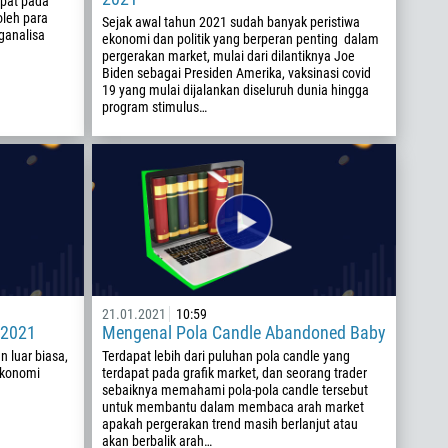
apat pada
oleh para
Sejak awal tahun 2021 sudah banyak peristiwa
ganalisa
ekonomi dan politik yang berperan penting dalam
pergerakan market, mulai dari dilantiknya Joe
Biden sebagai Presiden Amerika, vaksinasi covid
19 yang mulai dijalankan diseluruh dunia hingga
program stimulus…
21.01.2021
10:59
 2021
Mengenal Pola Candle Abandoned Baby
 luar biasa,
Terdapat lebih dari puluhan pola candle yang
ekonomi
terdapat pada grafik market, dan seorang trader
sebaiknya memahami pola-pola candle tersebut
untuk membantu dalam membaca arah market
apakah pergerakan trend masih berlanjut atau
akan berbalik arah…