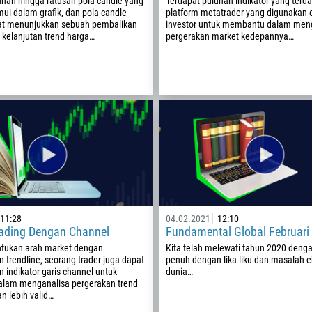
uhan hingga ratusan pola candle yang
Terdapat puluhan indikator yang terd
mui dalam grafik, dan pola candle
platform metatrader yang digunakan 
93
Waktu untuk ditelpon
at menunjukkan sebuah pembalikan
investor untuk membantu dalam men
355
 kelanjutan trend harga…
pergerakan market kedepannya…
00:00
23:00
—
213
Masukkan email Anda
1684
376
244
Tuliskan komentar Anda, jika dibutuhkan
1264
672
1268
54
11:28
04.02.2021
12:10
374
Trading Dengan Channel
Fundamental Global Februari
TELEPON SAYA KEMBALI
297
tukan arah market dengan
Kita telah melewati tahun 2020 dengan
trendline, seorang trader juga dapat
penuh dengan lika liku dan masalah 
61
indikator garis channel untuk
dunia…
lam menganalisa pergerakan trend
43
n lebih valid…
994