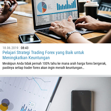
375
32
501
229
1441
975
591
18.06.2019
08:43
Pelajari Strategi Trading Forex yang Baik untuk
387
Meningkatkan Keuntungan
267
Meskipun Anda tidak pernah 100% tahu ke mana arah harga forex bergerak,
pastinya setiap trader forex akan ingin meraih keuntungan…
55
246
673
359
226
257