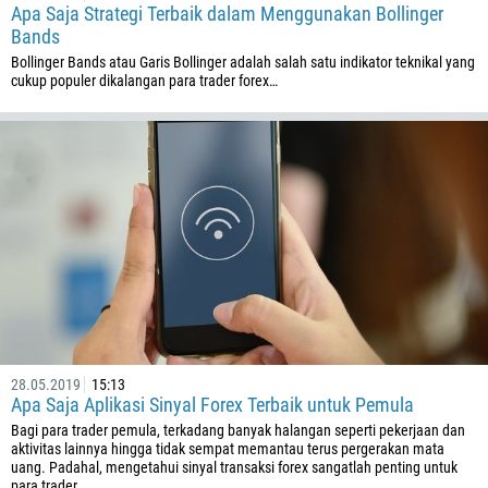
Apa Saja Strategi Terbaik dalam Menggunakan Bollinger
682
Bands
506
Bollinger Bands atau Garis Bollinger adalah salah satu indikator teknikal yang
cukup populer dikalangan para trader forex…
225
385
53
357
420
45
253
1767
1809
28.05.2019
15:13
593
Apa Saja Aplikasi Sinyal Forex Terbaik untuk Pemula
20
Bagi para trader pemula, terkadang banyak halangan seperti pekerjaan dan
aktivitas lainnya hingga tidak sempat memantau terus pergerakan mata
503
uang. Padahal, mengetahui sinyal transaksi forex sangatlah penting untuk
para trader.