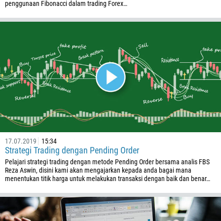
376
penggunaan Fibonacci dalam trading Forex…
244
Tuliskan komentar Anda, jika dibutuhkan
1264
672
1268
54
374
TELEPON SAYA KEMBALI
297
61
43
17.07.2019
15:34
Strategi Trading dengan Pending Order
994
Pelajari strategi trading dengan metode Pending Order bersama analis FBS
1242
Reza Aswin, disini kami akan mengajarkan kepada anda bagai mana
menentukan titik harga untuk melakukan transaksi dengan baik dan benar…
973
880
1246