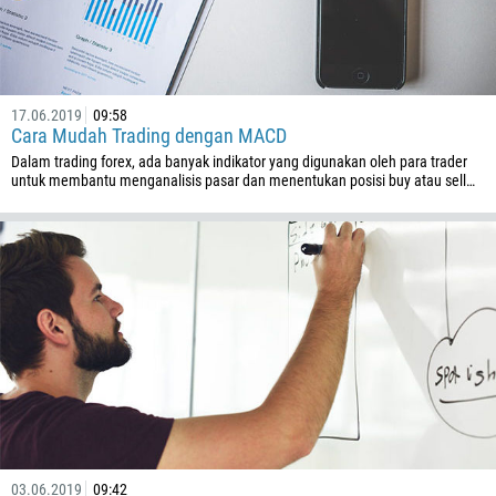
855
237
1
17.06.2019
09:58
238
Cara Mudah Trading dengan MACD
1345
Dalam trading forex, ada banyak indikator yang digunakan oleh para trader
untuk membantu menganalisis pasar dan menentukan posisi buy atau sell…
236
235
56
86
61
61
57
269
242
243
03.06.2019
09:42