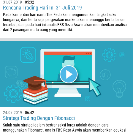
31.07.2019
05:32
Rencana Trading Hari Ini 31 Juli 2019
Pada kamis dini hari nanti The Fed akan mengumumkan tingkat suku
bunganya, dan tentu saja pergerakan market akan menunggu berita besar
tersebut, dan pada hari ini analis FBS Reza Aswin akan memberikan analisa
dari 2 pasangan mata uang yang memiliki…
Ditelepon kembali
Nomor telepon
1
93
Waktu untuk ditelpon
355
00:00
23:00
—
24.07.2019
06:42
213
Strategi Trading Dengan Fibonacci
Masukkan email Anda
Salah satu strategi dalam bertransaksi forex adalah dengan cara
1684
menggunakan Fibonacci, analis FBS Reza Aswin akan memberikan edukasi