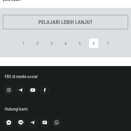
240
291
372
PELAJARI LEBIH LANJUT
251
500
1
2
3
4
5
6
7
298
679
358
33
FBS di media sosial
594
689
241
220
Hubungi kami
995
49