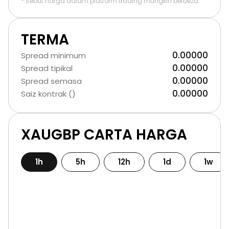
* Sebut harga dalam platform trading mungkin berbeza.
TERMA
0.00000
Spread minimum
0.00000
Spread tipikal
0.00000
Spread semasa
0.00000
Saiz kontrak ()
XAUGBP CARTA HARGA
1h
5h
12h
1d
1w