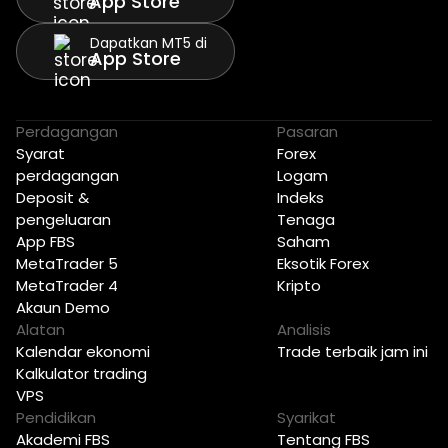
App Store
Dapatkan MT5 di
App Store
Perdagangan
Pasaran
Syarat
Forex
perdagangan
Logam
Deposit &
Indeks
pengeluaran
Tenaga
App FBS
Saham
MetaTrader 5
Eksotik Forex
MetaTrader 4
Kripto
Akaun Demo
Alatan
Analisis
Kalendar ekonomi
Trade terbaik jam ini
Kalkulator trading
VPS
Pendidikan
Syarikat
Akademi FBS
Tentang FBS