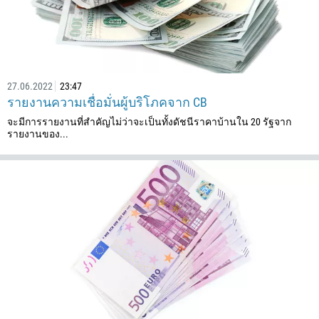
375
32
501
229
27.06.2022
23:47
รายงานความเชื่อมั่นผู้บริโภคจาก CB
1441
จะมีการรายงานที่สำคัญไม่ว่าจะเป็นทั้งดัชนีราคาบ้านใน 20 รัฐจาก
975
รายงานของ...
591
387
267
55
246
673
359
226