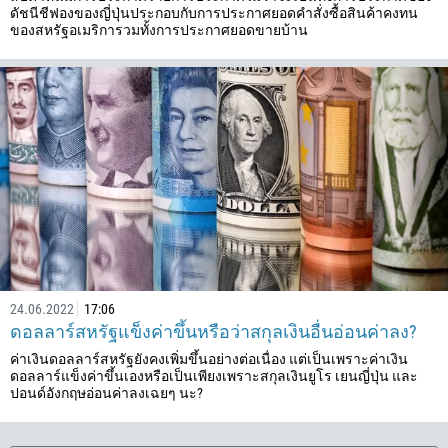
243
ดัชนีชีฟองของญี่ปุ่นประกอบกับการประกาศยอดคำสั่งซื้อสินค้าคงทน
ของสหรัฐอเมริการวมทั้งการประกาศยอดขายบ้าน
682
506
225
385
53
357
420
45
253
1767
24.06.2022
17:06
ดอลลาร์สหรัฐแข็งค่าขึ้นหรือว่าสกุลเงินอื่นอ่อนค่าลง?
1809
ค่าเงินดอลลาร์สหรัฐยังคงเพิ่มขึ้นอย่างต่อเนื่อง แต่เป็นเพราะค่าเงิน
593
ดอลลาร์แข็งค่าขึ้นเองหรือเป็นเพียงเพราะสกุลเงินยูโร เยนญี่ปุ่น และ
ปอนด์อังกฤษอ่อนค่าลงเฉยๆ นะ?
20
503