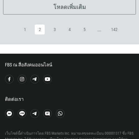
240
โหลดเพิ่มเติม
291
372
...
1
2
3
4
5
142
251
500
298
679
FBS ณ สื่อสังคมออนไลน์
358
33
594
689
ติดต่อเรา
241
220
995
เว็บไซต์นี้ดำเนินการโดย FBS Markets Inc. หมายเลขจดทะเบียน 000001317 ซึ่ง FBS
49