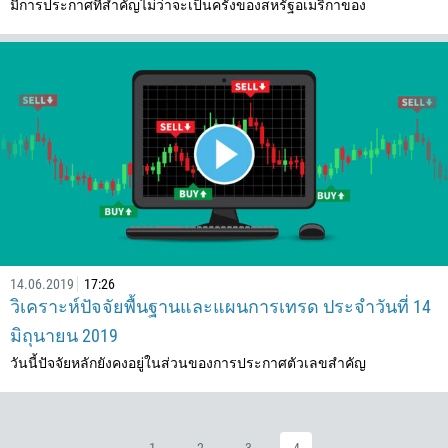
เบอร์โทรศัพท์มือถือ
มีการประกาศที่สำคัญไม่ว่าจะเป็นครั้งของสหรัฐอเมริกาของ
1
93
สามารถโทรศัพท์หาได้เมื่อ
355
00:00
23:00
—
213
กรอกอีเมลของคุณ
1684
376
244
กรอกความเห็นของคุณ หากคุณต้องการ
1264
14.06.2019
17:26
672
วิเคราะห์ปัจจัยพื้นฐานและแผนการเทรด ประจำวันที่ 14
1268
มิถุนายน 2019
54
วันนี้ปัจจัยหลักยังคงอยู่ในส่วนของการประกาศตัวเลขสำคัญ
374
297
โทรกลับ
61