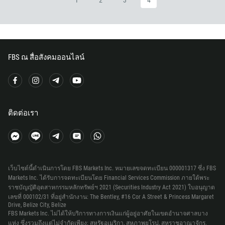
1
2
3
4
43
994
1242
973
FBS ณ สื่อสังคมออนไลน์
880
1246
375
ติดต่อเรา
32
501
229
1441
เว็บไซต์นี้ดำเนินการโดย FBS Markets Inc. หมายเลขจดทะเบียน 000001317 ซึ่ง FBS
975
Markets Inc. ได้รับการจดทะเบียนโดย Financial Services Commission ภายใต้พระ
ราชบัญญัติอุตสาหกรรมหลักทรัพย์ฯ 2021 (Securities Industry Act 2021) ใบอนุญาต
591
เลขที่ 000102/31 ที่อยู่สำนักงาน: The Bentley, #16 Cor A Street & Princess Margaret
Drive, Belize City, Belize
387
FBS Markets Inc. ไม่ได้ให้บริการทางการเงินแก่ผู้อยู่อาศัยในเขตอำนาจศาลบาง
267
แห่ง ซึ่งรวมถึงแต่ไม่จำกัดเพียง: สหรัฐอเมริกา, สหภาพยุโรป, สหราชอาณาจักร,