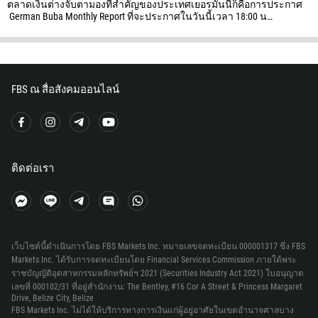
ตลาดเงินต่างจับตามองที่สำคัญของประเทศเยอรมันนีก็คือการประกาศ
244
German Buba Monthly Report ที่จะประกาศในวันนี้เวลา 18:00 น…
กรอกความเห็นของคุณ หากคุณต้องการ
1264
672
1268
FBS ณ สื่อสังคมออนไลน์
54
374
297
โทรกลับ
61
ติดต่อเรา
43
994
1242
973
เว็บไซต์นี้ดำเนินการโดย FBS Markets Inc. หมายเลขจดทะเบียน 000001317 ซึ่ง FBS
Markets Inc. ได้รับการจดทะเบียนโดย Financial Services Commission ภายใต้พระ
880
ราชบัญญัติอุตสาหกรรมหลักทรัพย์ฯ 2021 (Securities Industry Act 2021) ใบอนุญาต
1246
เลขที่ 000102/31 ที่อยู่สำนักงาน: The Bentley, #16 Cor A Street & Princess Margaret
Drive, Belize City, Belize
375
FBS Markets Inc. ไม่ได้ให้บริการทางการเงินแก่ผู้อยู่อาศัยในเขตอำนาจศาลบาง