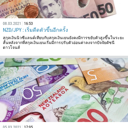
269
242
243
08.03.2021
16:53
NZD/JPY : เริ่มดีดตัวขึ้นอีกครั้ง
682
สกุลเงินนิวซีแลนด์เทียบกับสกุลเงินเยนยังคงมีการขยับตัวสูงขึ้นในระยะ
506
สั้นหลังจากที่สกุลเงินเยนเริ่มมีการปรับตัวอ่อนค่าลงจากปัจจัยดัชนี
225
ดาวโจนส์
385
53
357
420
45
253
1767
1809
593
05.03.2021
17:05