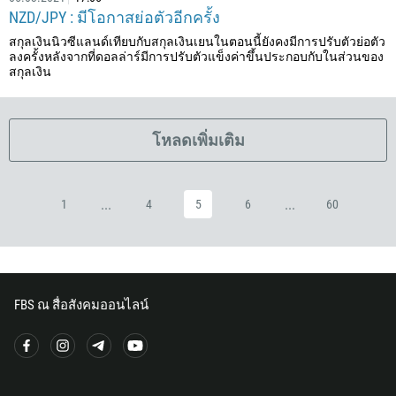
NZD/JPY : มีโอกาสย่อตัวอีกครั้ง
20
สกุลเงินนิวซีแลนด์เทียบกับสกุลเงินเยนในตอนนี้ยังคงมีการปรับตัวย่อตัว
503
ลงครั้งหลังจากที่ดอลล่าร์มีการปรับตัวแข็งค่าขึ้นประกอบกับในส่วนของ
240
สกุลเงิน
291
372
โหลดเพิ่มเติม
251
500
...
...
1
4
5
6
60
298
679
358
33
FBS ณ สื่อสังคมออนไลน์
594
689
241
220