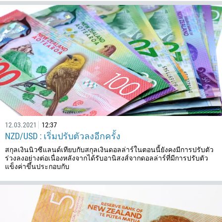
973
880
1246
375
32
501
229
1441
975
12.03.2021
12:37
NZD/USD : เริ่มปรับตัวลงอีกครั้ง
591
สกุลเงินนิวซีแลนด์เทียบกับสกุลเงินดอลล่าร์ในตอนนี้ยังคงมีการปรับตัว
387
ร่วงลงอย่างต่อเนื่องหลังจากได้รับอานิสงส์จากดอลล่าร์ที่มีการปรับตัว
267
แข็งค่าขึ้นประกอบกับ
55
246
673