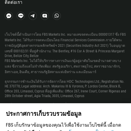
ติดต่อเรา
995
49
233
350
เว็บไซต์นี้ดำเนินการโดย FBS Markets Inc. หมายเลขจดทะเบียน 000001317 ซึ่ง FBS
Markets Inc. ได้รับการจดทะเบียนโดย Financial Services Commission ภายใต้พระ
30
ราชบัญญัติอุตสาหกรรมหลักทรัพย์ฯ 2021 (Securities Industry Act 2021) ใบอนุญาต
เลขที่ 000102/31 ที่อยู่สำนักงาน: The Bentley, #16 Cor A Street & Princess Margaret
299
Drive, Belize City, Belize
1473
FBS Markets Inc. ไม่ได้ให้บริการทางการเงินแก่ผู้อยู่อาศัยในเขตอำนาจศาลบาง
แห่ง ซึ่งรวมถึงแต่ไม่จำกัดเพียง: สหรัฐอเมริกา, สหภาพยุโรป, สหราชอาณาจักร,
590
อิสราเอล, อินเดีย, สาธารณรัฐอิสลามแห่งอิหร่าน และเมียนมาร์
1671
ธุรกรรมการชำระเงินได้รับการจัดการโดย НDС Technologies Ltd.; Registration No.
HE 370778; Legal address: Arch. Makariou III & Vyronos, P. Lordos Center, Block B,
502
Office 203, Limassol, Cyprus ที่อยู่เพิ่มเติม: Office 267, Irene Court, Corner Rigenas and
224
28th October street, Agia Triada, 3035, Limassol, Cyprus
245
เบอร์ติดต่อ: +357 22 010970 เบอร์ติดต่อเพิ่มเติม: +501 611 0594
สำหรับความร่วมมือ กรุณาติดต่อเราผ่าน support@fbs.com
ประกาศการเก็บรวบรวมข้อมูล
592
ข้อควรระมัดระวัง
: ก่อนเริ่มเทรด คุณควรเข้าใจความเสี่ยงทั้งหมดที่เกี่ยวข้อง กับ
509
FBS เก็บรักษาข้อมูลของคุณไว้เพื่อใช้งานเว็บไซต์นี้ เมื่อกด
ตลาดค่าเงินเพื่อเทรดบน margin ดังนั้นคุณควรมีประสบการณ์ก่อนที่จะลงทุน