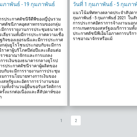
กุมภาพันธ์ - 19 กุมภาพันธ์
วันที่ 1 กุมภาพันธ์ - 5 กุมภา
213
แนวโน้มทิศทางตลาดประจำสัปดาห์ว
กรอกอีเมลของคุณ
1684
กุมภาพันธ์ - 5 กุมภาพันธ์ 2021 ในสั
การประกาศดัชนีจีดีพีของญี่ปุ่นรวม
376
การประกาศอัตราการจ้างงานนอก
กาศดัชนีภาคอุตสาหกรรมของกลุ่ม
การเกษตรของสหรัฐอเมริการวมทั้ง
ะมีการรายงานการประชุมธนาคาร
244
ประกาศดัชนีพีเอ็มไอภาคการบริกา
เลียรวมทั้งมีการประกาศความเชื่อ
ราชอาณาจักรหรือแม้
กรอกความเห็นของคุณ หากคุณต้องการ
ษฐกิจของเยอรมนีและมีการประกาศ
1264
ของกลุ่มยูโรโซนประกอบกับจะมีการ
ราคาผู้บริโภคปีต่อปีและเดือนต่อ
672
หราชอาณาจักรและการแถลง
1268
การเงินของธนาคารกลางยุโรป
การประกาศดัชนีราคาผู้ผลิตของ
54
อบกับจะมีการรายงานการประชุม
มการนโยบายทางการเงินของ
374
งสหรัฐและอัตราการว่างานของ
วมทั้งจำนวนผู้ยื่นขอรับสวัสดิการ
297
โทรกลับ
รั้งแรกต่อเนื่องและสี่สัปดาห์ของ
61
า
43
994
1
2
1242
973