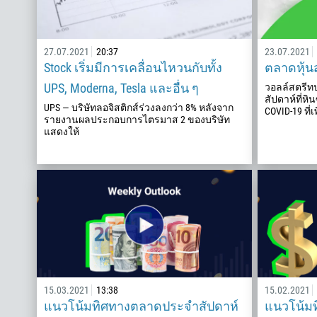
27.07.2021
20:37
23.07.2021
Stock เริ่มมีการเคลื่อนไหวนกับทั้ง
ตลาดหุ้นส
UPS, Moderna, Tesla และอื่น ๆ
วอลล์สตรีทป
สัปดาห์ที่หิ
UPS — บริษัทลอจิสติกส์ร่วงลงกว่า 8% หลังจาก
COVID-19 ที่เ
รายงานผลประกอบการไตรมาส 2 ของบริษัท
แสดงให้
15.03.2021
13:38
15.02.2021
แนวโน้มทิศทางตลาดประจำสัปดาห์
แนวโน้ม