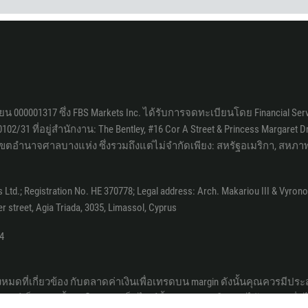
880
1246
375
32
501
ยน 000001317 ซึ่ง FBS Markets Inc. ได้รับการจดทะเบียนโดย Financial 
229
2/31 ที่อยู่สำนักงาน: The Bentley, #16 Cor A Street & Princess Margaret Driv
1441
ยในเขตอำนาจศาลบางแห่ง ซึ่งรวมถึงแต่ไม่จำกัดเพียง: สหรัฐอเมริกา, สหภ
975
591
gistration No. HE 370778; Legal address: Arch. Makariou III & Vyronos, P. 
387
er street, Agia Triada, 3035, Limassol, Cyprus
267
4
55
246
้งหมดที่เกี่ยวข้อง กับตลาดค่าเงินเพื่อเทรดบน margin ดังนั้นคุณควรมีป
673
อร์เน็ตของเนื้อหาใดๆ จากเว็บไซต์นี้สามารถดำเนินการได้เฉพาะเมื่อได
359