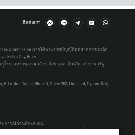
ติดต่อเรา
Services Commission ภายใต้พระราชบัญญัติอุตสาหกรรมหลัก
e, Belize City, Belize
าพยุโรป, สหราชอาณาจักร, อิสราเอล, อินเดีย, สาธารณรัฐ
Lordos Center, Block B, Office 203, Limassol, Cyprus ที่อยู่
ระสบการณ์ก่อนที่จะลงทุน
้รับการอนุญาตที่เป็นลายลักษณ์อักษรเท่านั้น