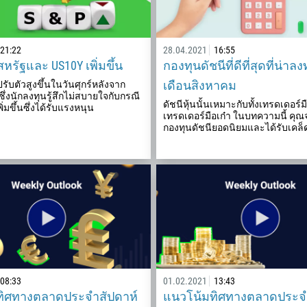
21:22
28.04.2021
16:55
หรัฐและ US10Y เพิ่มขึ้น
กองทุนดัชนีที่ดีที่สุดที่น่าล
เดือนสิงหาคม
รับตัวสูงขึ้นในวันศุกร์หลังจาก
นซึ่งนักลงทุนรู้สึกไม่สบายใจกับกรณี
ดัชนีหุ้นนั้นเหมาะกับทั้งเทรดเดอร์
พิ่มขึ้นซึ่งได้รับแรงหนุน
เทรดเดอร์มือเก๋า ในบทความนี้ คุณ
กองทุนดัชนียอดนิยมและได้รับเคล็ด
โทรกลับ
เบอร์โทรศัพท์มือถือ
1
93
สามารถโทรศัพท์หาได้เมื่อ
08:33
01.02.2021
13:43
ทิศทางตลาดประจำสัปดาห์
แนวโน้มทิศทางตลาดประจำ
355
00:00
23:00
—