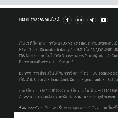
FBS ณ สื่อสังคมออนไลน์
เว็บไซต์นี้ดำเนินการโดย FBS Markets Inc. หมายเลขจดทะเบี
ทรัพย์ฯ 2021 (Securities Industry Act 2021) ใบอนุญาตเลขที่ 00010
FBS Markets Inc. ไม่ได้ให้บริการทางการเงินแก่ผู้อยู่อาศั
อิสลามแห่งอิหร่าน และเมียนมาร์
ธุรกรรมการชำระเงินได้รับการจัดการโดย НDС Technologies Ltd.; Re
เพิ่มเติม: Office 267, Irene Court, Corner Rigenas and 28th Octob
เบอร์ติดต่อ: +357 22 010970 เบอร์ติดต่อเพิ่มเติม: +501 611 059
สำหรับความร่วมมือ กรุณาติดต่อเราผ่าน support@fbs.com
ข้อควรระมัดระวัง
: ก่อนเริ่มเทรด คุณควรเข้าใจความเสี่ยงทั
การคัดลอก การทำสำเนา การเผยแพร่ รวมถึงแหล่งข้อมูลอินเท