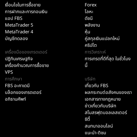
เงื่อนไขในการซื้อขาย
Forex
การฝากและการถอนเงิน
โลหะ
แอป FBS
ดัชนี
MetaTrader 5
พลังงาน
MetaTrader 4
หุ้น
บัญชีทดลอง
คู่สกุลเงินแปลกใหม่
คริปโต
เครื่องมือของเทรดเดอร์
การวิเคราะห์
ปฏิทินเศรษฐกิจ
การเทรดที่ดีที่สุด ในชั่วโมง
เครื่องคำนวณการซื้อขาย
นี้
VPS
การศึกษา
บริษัท
FBS อะคาเดมี
เกี่ยวกับ FBS
บล็อกของเทรดเดอร์
ผลกระทบต่อสังคมของเรา
อภิธานศัพท์
เอกสารทางกฎหมาย
ข่าวเกี่ยวกับบริษัท
สโมสรฟุตบอลเลสเตอร์
ซิตี้
สนทนาออนไลน์
แนะนำ-ติชม