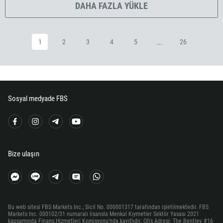
DAHA FAZLA YÜKLE
372
251
500
...
1
2
3
4
5
26
298
679
358
33
Sosyal medyade FBS
594
689
241
Bize ulaşın
220
995
49
233
Bu web sitesi FBS Markets Inc.; Sicil No. 000001317 tarafından işletilmektedir. FBS
Markets Inc. 000102/31 numaralı lisansla Menkul Kıymetler Sektör Yasası 2021
350
kapsamında Finans Hizmetleri Komisyonu'nda kayıtlıdır. Ofis Adresi: The Bentley, #16