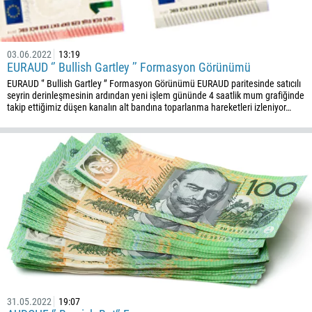
237
1
238
03.06.2022
13:19
1345
EURAUD ‘’ Bullish Gartley ’’ Formasyon Görünümü
EURAUD ‘’ Bullish Gartley ’’ Formasyon Görünümü EURAUD paritesinde satıcılı
236
seyrin derinleşmesinin ardından yeni işlem gününde 4 saatlik mum grafiğinde
235
takip ettiğimiz düşen kanalın alt bandına toparlanma hareketleri izleniyor…
56
86
61
61
57
269
242
243
682
31.05.2022
19:07