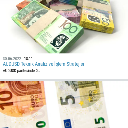
501
229
1441
975
591
387
30.06.2022
18:11
267
AUDUSD Teknik Analiz ve İşlem Stratejisi
55
AUDUSD paritesinde 0…
246
673
359
226
257
855