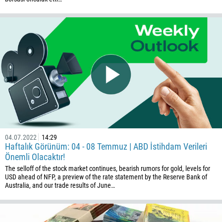
1264
672
1268
54
374
BENI GERI ARA
297
61
43
994
04.07.2022
14:29
1242
Haftalık Görünüm: 04 - 08 Temmuz | ABD İstihdam Verileri
Önemli Olacaktır!
973
The selloff of the stock market continues, bearish rumors for gold, levels for
880
USD ahead of NFP, a preview of the rate statement by the Reserve Bank of
Australia, and our trade results of June…
1246
375
32