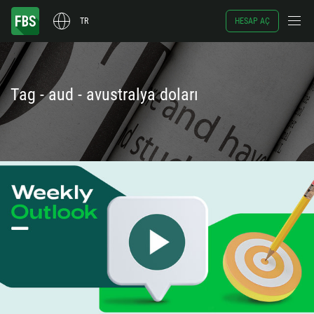
TR
HESAP AÇ
Tag - aud - avustralya doları