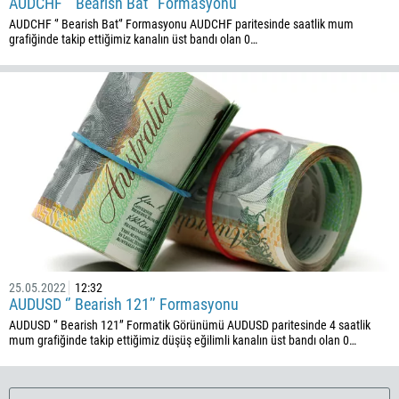
AUDCHF ‘’ Bearish Bat‘’ Formasyonu
506
AUDCHF ‘’ Bearish Bat‘’ Formasyonu AUDCHF paritesinde saatlik mum
225
grafiğinde takip ettiğimiz kanalın üst bandı olan 0…
385
53
357
420
45
253
1767
1809
593
25.05.2022
12:32
AUDUSD ‘’ Bearish 121’’ Formasyonu
20
AUDUSD ‘’ Bearish 121’’ Formatik Görünümü AUDUSD paritesinde 4 saatlik
503
mum grafiğinde takip ettiğimiz düşüş eğilimli kanalın üst bandı olan 0…
240
291