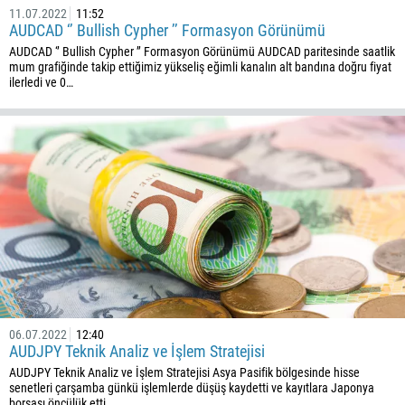
11.07.2022
11:52
AUDCAD ‘’ Bullish Cypher ’’ Formasyon Görünümü
AUDCAD ‘’ Bullish Cypher ’’ Formasyon Görünümü AUDCAD paritesinde saatlik
mum grafiğinde takip ettiğimiz yükseliş eğimli kanalın alt bandına doğru fiyat
ilerledi ve 0…
Geri arama
Telefon numarası
1
93
Bir arama planlayın
355
00:00
23:00
—
213
E-postanızı girin
06.07.2022
12:40
1684
AUDJPY Teknik Analiz ve İşlem Stratejisi
376
AUDJPY Teknik Analiz ve İşlem Stratejisi Asya Pasifik bölgesinde hisse
senetleri çarşamba günkü işlemlerde düşüş kaydetti ve kayıtlara Japonya
244
Gerekirse yorumunuzu yazabilirsiniz
borsası öncülük etti…