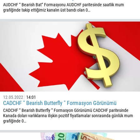
AUDCHF ‘’ Bearish Bat‘’ Formasyonu AUDCHF paritesinde saatlik mum
grafiğinde takip ettiğimiz kanalın üst bandı olan 0…
Geri arama
Telefon numarası
1
93
Bir arama planlayın
355
00:00
23:00
—
213
12.05.2022
14:01
CADCHF " Bearish Butterfly " Formasyon Görünümü
E-postanızı girin
1684
CADCHF ‘’ Bearish Butterfly ‘’ Formasyon Görünümü CADCHF paritesinde
376
Kanada doları varlıklarına ilişkin pozitif fiyatlamalar sonrasında günlük mum
grafiğinde 0…
244
Gerekirse yorumunuzu yazabilirsiniz
1264