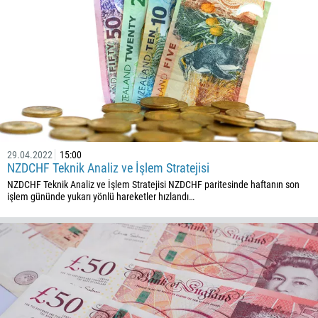
672
1268
54
374
BENI GERI ARA
297
61
43
29.04.2022
15:00
994
NZDCHF Teknik Analiz ve İşlem Stratejisi
1242
NZDCHF Teknik Analiz ve İşlem Stratejisi NZDCHF paritesinde haftanın son
işlem gününde yukarı yönlü hareketler hızlandı…
973
880
1246
375
32
501