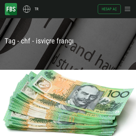
TR
HESAP AÇ
Tag - chf - isviçre frangı