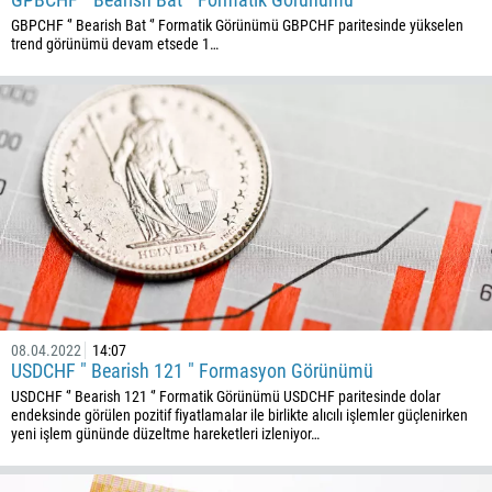
238
GBPCHF ‘’ Bearish Bat ‘’ Formatik Görünümü GBPCHF paritesinde yükselen
trend görünümü devam etsede 1…
1345
236
235
56
86
61
61
57
269
08.04.2022
14:07
242
USDCHF " Bearish 121 " Formasyon Görünümü
243
USDCHF ‘’ Bearish 121 ‘’ Formatik Görünümü USDCHF paritesinde dolar
endeksinde görülen pozitif fiyatlamalar ile birlikte alıcılı işlemler güçlenirken
682
yeni işlem gününde düzeltme hareketleri izleniyor…
506
225