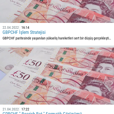
229
1441
975
591
22.04.2022
16:14
GBPCHF İşlem Stratejisi
387
GBPCHF paritesinde yaşanılan yükseliş hareketleri sert bir düşüş gerçekleşti…
267
55
246
673
359
226
257
855
237
21.04.2022
17:22
1
GPBCHF " Bearish Bat " Formatik Görünümü