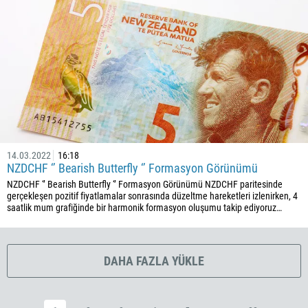
385
53
357
420
45
253
1767
14.03.2022
16:18
1809
NZDCHF ‘’ Bearish Butterfly ‘’ Formasyon Görünümü
NZDCHF ‘’ Bearish Butterfly ‘’ Formasyon Görünümü NZDCHF paritesinde
593
gerçekleşen pozitif fiyatlamalar sonrasında düzeltme hareketleri izlenirken, 4
20
saatlik mum grafiğinde bir harmonik formasyon oluşumu takip ediyoruz…
503
240
DAHA FAZLA YÜKLE
291
372