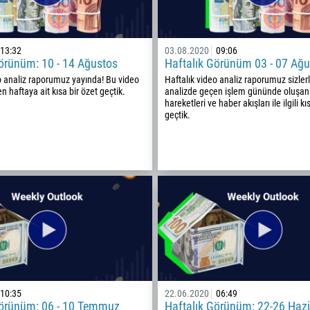
13:32
03.08.2020
09:06
örünüm: 10 - 14 Ağustos
Haftalık Görünüm 03 - 07 Ağu
o analiz raporumuz yayında! Bu video
Haftalık video analiz raporumuz sizler
n haftaya ait kısa bir özet geçtik.
analizde geçen işlem gününde oluşan 
hareketleri ve haber akışları ile ilgili kı
geçtik.
Geri arama
Telefon numarası
10:35
22.06.2020
06:49
1
Görünüm: 06 - 10 Temmuz
Haftalık Görünüm: 22-26 Haz