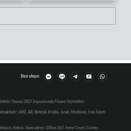
Bize ulaşın
r Sektör Yasası 2021 kapsamında Finans Hizmetleri
aktadır: ABD, AB, Birleşik Krallık, İsrail, Hindistan, İran İslam
masol, Kıbrıs. İlave adres: Office 267, Irene Court, Corner