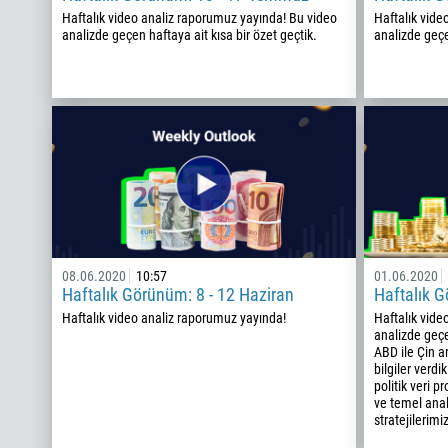
Haftalık video analiz raporumuz yayında! Bu video
Haftalık vide
analizde geçen haftaya ait kısa bir özet geçtik.
analizde geçen
08.06.2020
10:57
01.06.2020
Haftalık Görünüm: 8 - 12 Haziran
Haftalık G
Haftalık video analiz raporumuz yayında!
Haftalık vide
analizde geçen
ABD ile Çin a
bilgiler verdi
politik veri 
ve temel anal
stratejilerimiz