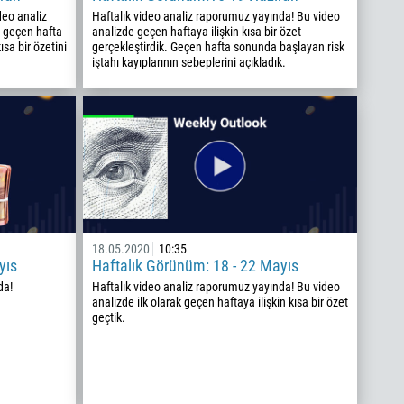
deo analiz
Haftalık video analiz raporumuz yayında! Bu video
 geçen hafta
analizde geçen haftaya ilişkin kısa bir özet
ısa bir özetini
gerçekleştirdik. Geçen hafta sonunda başlayan risk
iştahı kayıplarının sebeplerini açıkladık.
18.05.2020
10:35
yıs
Haftalık Görünüm: 18 - 22 Mayıs
da!
Haftalık video analiz raporumuz yayında! Bu video
analizde ilk olarak geçen haftaya ilişkin kısa bir özet
geçtik.