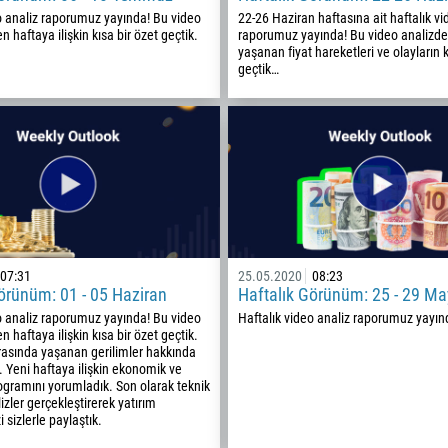
o analiz raporumuz yayında! Bu video
22-26 Haziran haftasına ait haftalık vi
93
Bir arama planlayın
 haftaya ilişkin kısa bir özet geçtik.
raporumuz yayında! Bu video analizde
355
yaşanan fiyat hareketleri ve olayların k
00:00
23:00
—
geçtik…
213
E-postanızı girin
1684
376
244
Gerekirse yorumunuzu yazabilirsiniz
1264
672
1268
07:31
25.05.2020
08:23
54
örünüm: 01 - 05 Haziran
Haftalık Görünüm: 25 - 29 Ma
o analiz raporumuz yayında! Bu video
Haftalık video analiz raporumuz yayın
374
BENI GERI ARA
 haftaya ilişkin kısa bir özet geçtik.
rasında yaşanan gerilimler hakkında
297
k. Yeni haftaya ilişkin ekonomik ve
61
programını yorumladık. Son olarak teknik
izler gerçekleştirerek yatırım
43
i sizlerle paylaştık.
994