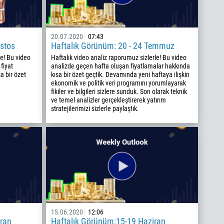
20.07.2020
07:43
stos
Haftalık Görünüm: 20 - 24 Temmuz
le! Bu video
Haftalık video analiz raporumuz sizlerle! Bu video
fiyat
analizde geçen hafta oluşan fiyatlamalar hakkında
sa bir özet
kısa bir özet geçtik. Devamında yeni haftaya ilişkin
ekonomik ve politik veri programını yorumlayarak
fikiler ve bilgileri sizlere sunduk. Son olarak teknik
ve temel analizler gerçekleştirerek yatırım
stratejilerimizi sizlerle paylaştık.
15.06.2020
12:06
iran
Haftalık Görünüm:15-19 Haziran