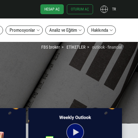
HESAP AÇ
OTURUM AÇ
TR
Promosyonlar
Analiz ve Eğitim
Hakkında
FBS broker
ETİKETLER
outlook - financial