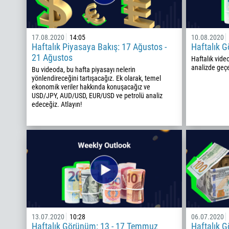
17.08.2020
14:05
10.08.2020
Haftalık Piyasaya Bakış: 17 Ağustos -
Haftalık G
21 Ağustos
Haftalık vide
analizde geçe
Bu videoda, bu hafta piyasayı nelerin
yönlendireceğini tartışacağız. Ek olarak, temel
ekonomik veriler hakkında konuşacağız ve
USD/JPY, AUD/USD, EUR/USD ve petrolü analiz
edeceğiz. Atlayın!
13.07.2020
10:28
06.07.2020
Haftalık Görünüm: 13 - 17 Temmuz
Haftalık 