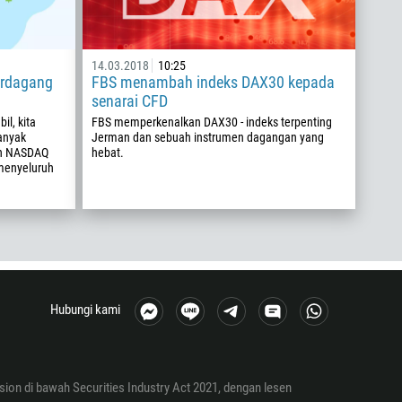
14.03.2018
10:25
erdagang
FBS menambah indeks DAX30 kepada
senarai CFD
il, kita
FBS memperkenalkan DAX30 - indeks terpenting
anyak
Jerman dan sebuah instrumen dagangan yang
an NASDAQ
hebat.
menyeluruh
Hubungi kami
ion di bawah Securities Industry Act 2021, dengan lesen