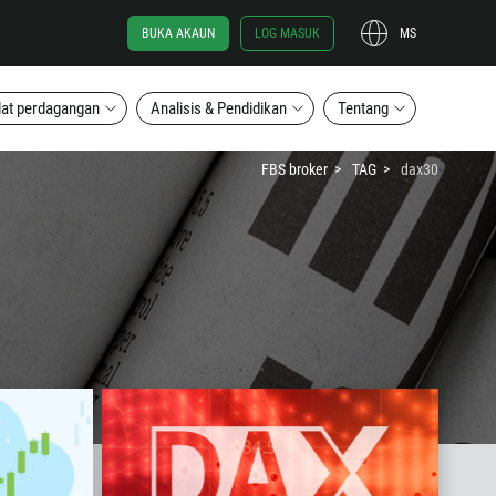
BUKA AKAUN
LOG MASUK
MS
lat perdagangan
Analisis & Pendidikan
Tentang
FBS broker
TAG
dax30