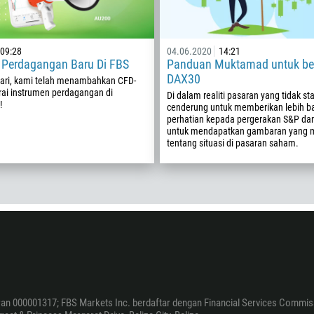
Nombor telefon
1
93
09:28
04.06.2020
14:21
Jadual panggilan
 Perdagangan Baru Di FBS
Panduan Muktamad untuk b
355
00:00
23:00
—
DAX30
ari, kami telah menambahkan CFD-
213
rai instrumen perdagangan di
Di dalam realiti pasaran yang tidak stab
!
Masukkan emel anda
cenderung untuk memberikan lebih b
1684
perhatian kepada pergerakan S&P d
untuk mendapatkan gambaran yang 
376
tentang situasi di pasaran saham.
244
Masukkan komen anda, jika perlu
1264
672
1268
54
374
HUBUNGI SAYA SEMULA
297
ran 000001317; FBS Markets Inc. berdaftar dengan Financial Services Commiss
61