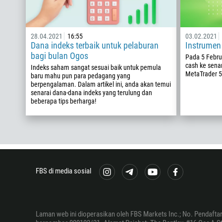
28.04.2021
16:55
03.02.2021
Dana indeks terbaik untuk pelaburan
Instrumen
bagi bulan Ogos
Pada 5 Febru
cash ke sena
Indeks saham sangat sesuai baik untuk pemula
MetaTrader 5
baru mahu pun para pedagang yang
berpengalaman. Dalam artikel ini, anda akan temui
senarai dana-dana indeks yang terulung dan
beberapa tips berharga!
FBS di media sosial
Laman web ini dioperasikan oleh FBS Markets Inc.; No. Pendafta