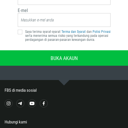
358
E-mel
33
594
689
Saya terima syarat-syarat
Terma dan Syarat
dan
Polisi Privasi
serta menerima semua risiko yang terkandung pada operasi
241
perdagangan di pasaran-pasaran kewangan dunia.
220
995
BUKA AKAUN
49
233
350
FBS di media sosial
30
299
1473
590
Hubungi kami
1671