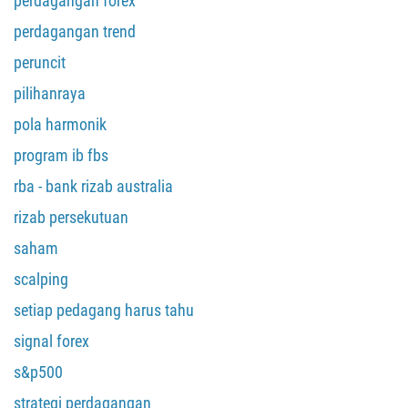
perdagangan forex
387
perdagangan trend
267
peruncit
55
pilihanraya
246
pola harmonik
673
program ib fbs
359
rba - bank rizab australia
226
rizab persekutuan
257
855
saham
237
scalping
1
setiap pedagang harus tahu
238
signal forex
1345
s&p500
236
strategi perdagangan