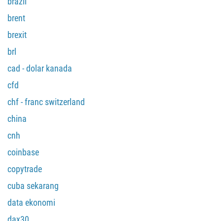
brazil
brent
brexit
brl
cad - dolar kanada
cfd
chf - franc switzerland
china
cnh
coinbase
copytrade
cuba sekarang
data ekonomi
dax30