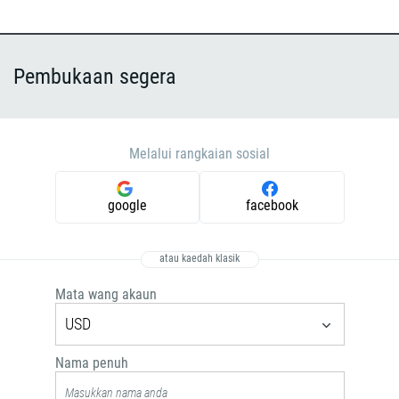
420
45
253
Pembukaan segera
1767
1809
593
Melalui rangkaian sosial
20
503
google
facebook
240
291
atau kaedah klasik
372
Mata wang akaun
251
USD
500
298
Nama penuh
679