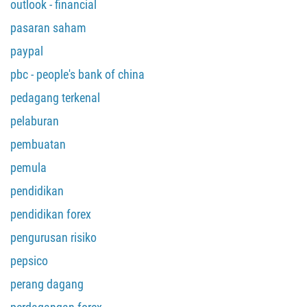
HUBUNGI SAYA SEMULA
outlook - financial
297
pasaran saham
61
paypal
43
pbc - people's bank of china
994
pedagang terkenal
1242
973
pelaburan
880
pembuatan
1246
pemula
375
pendidikan
32
pendidikan forex
501
pengurusan risiko
229
pepsico
1441
perang dagang
975
591