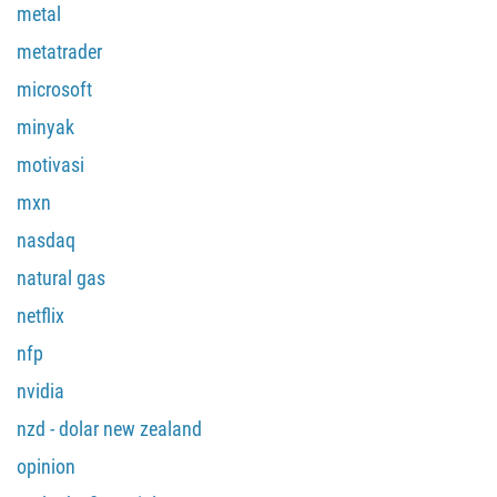
Callback
metal
metatrader
Nombor telefon
microsoft
1
minyak
93
Jadual panggilan
motivasi
355
00:00
23:00
—
mxn
213
nasdaq
Masukkan emel anda
1684
natural gas
376
netflix
244
Masukkan komen anda, jika perlu
nfp
1264
672
nvidia
1268
nzd - dolar new zealand
54
opinion
374