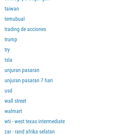
235
taiwan
56
temubual
86
61
trading de acciones
61
trump
57
try
269
tsla
242
unjuran pasaran
243
unjuran pasaran 7 hari
682
usd
506
wall street
225
385
walmart
53
wti - west texas intermediate
357
zar - rand afrika selatan