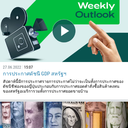
376
244
กรอกความเห็นของคุณ หากคุณต้องการ
1264
672
1268
54
374
27.06.2022
15:07
297
โทรกลับ
การประกาศดัชนี GDP สหรัฐฯ
61
สัปดาห์นี้มีการประกาศรายการประกาศไม่ว่าจะเป็นทั้งการประกาศของ
43
ดัชนีชีฟองของญี่ปุ่นประกอบกับการประกาศยอดคำสั่งซื้อสินค้าคงทน
ของสหรัฐอเมริการวมทั้งการประกาศยอดขายบ้าน
994
1242
973
880