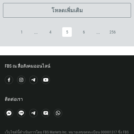
240
โหลดเพิ่มเติม
291
372
...
...
1
4
5
6
256
251
500
298
679
FBS ณ สื่อสังคมออนไลน์
358
33
594
689
ติดต่อเรา
241
220
995
49
เว็บไซต์นี้ดำเนินการโดย FBS Markets Inc. หมายเลขจดทะเบียน 000001317 ซึ่ง FBS