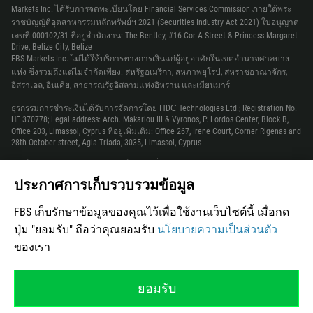
Markets Inc. ได้รับการจดทะเบียนโดย Financial Services Commission ภายใต้พระ
233
ราชบัญญัติอุตสาหกรรมหลักทรัพย์ฯ 2021 (Securities Industry Act 2021) ใบอนุญาต
เลขที่ 000102/31 ที่อยู่สำนักงาน: The Bentley, #16 Cor A Street & Princess Margaret
350
Drive, Belize City, Belize
30
FBS Markets Inc. ไม่ได้ให้บริการทางการเงินแก่ผู้อยู่อาศัยในเขตอำนาจศาลบาง
แห่ง ซึ่งรวมถึงแต่ไม่จำกัดเพียง: สหรัฐอเมริกา, สหภาพยุโรป, สหราชอาณาจักร,
299
อิสราเอล, อินเดีย, สาธารณรัฐอิสลามแห่งอิหร่าน และเมียนมาร์
1473
ธุรกรรมการชำระเงินได้รับการจัดการโดย НDС Technologies Ltd.; Registration No.
HE 370778; Legal address: Arch. Makariou III & Vyronos, P. Lordos Center, Block B,
590
Office 203, Limassol, Cyprus ที่อยู่เพิ่มเติม: Office 267, Irene Court, Corner Rigenas and
28th October street, Agia Triada, 3035, Limassol, Cyprus
1671
502
เบอร์ติดต่อ: +357 22 010970 เบอร์ติดต่อเพิ่มเติม: +501 611 0594
สำหรับความร่วมมือ กรุณาติดต่อเราผ่าน support@fbs.com
ประกาศการเก็บรวบรวมข้อมูล
224
ข้อควรระมัดระวัง
: ก่อนเริ่มเทรด คุณควรเข้าใจความเสี่ยงทั้งหมดที่เกี่ยวข้อง กับ
245
FBS เก็บรักษาข้อมูลของคุณไว้เพื่อใช้งานเว็บไซต์นี้ เมื่อกด
ตลาดค่าเงินเพื่อเทรดบน margin ดังนั้นคุณควรมีประสบการณ์ก่อนที่จะลงทุน
การคัดลอก การทำสำเนา การเผยแพร่ รวมถึงแหล่งข้อมูลอินเทอร์เน็ตของเนื้อหา
592
ปุ่ม "ยอมรับ" ถือว่าคุณยอมรับ
นโยบายความเป็นส่วนตัว
ใดๆ จากเว็บไซต์นี้สามารถดำเนินการได้เฉพาะเมื่อได้รับการอนุญาตที่เป็นลาย
ของเรา
509
ลักษณ์อักษรเท่านั้น
39
ข้อมูลบนเว็บไซต์นี้ไม่ถือเป็นคำแนะนำในการลงทุน การชี้แนะ หรือการชักชวนให้มี
ยอมรับ
ส่วนร่วมในกิจกรรมการลงทุนใด ๆ ทั้งสิ้น
504