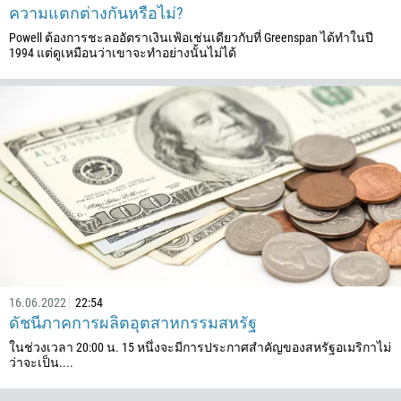
ความแตกต่างกันหรือไม่?
243
Powell ต้องการชะลออัตราเงินเฟ้อเช่นเดียวกับที่ Greenspan ได้ทำในปี
682
1994 แต่ดูเหมือนว่าเขาจะทำอย่างนั้นไม่ได้
506
225
385
53
357
420
45
253
1767
16.06.2022
22:54
1809
ดัชนีภาคการผลิตอุตสาหกรรมสหรัฐ
593
ในช่วงเวลา 20:00 น. 15 หนึ่งจะมีการประกาศสำคัญของสหรัฐอเมริกาไม่
ว่าจะเป็น....
20
503