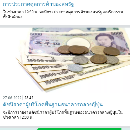
การประกาศดุลการค้าของสหรัฐ
ในช่วงเวลา 19:30 น. จะมีการประกาศดุลการค้าของสหรัฐอเมริการวม
ทั้งสินค้าคง...
โทรกลับ
เบอร์โทรศัพท์มือถือ
1
27.06.2022
23:42
93
ดัชนีราคาผู้บริโภคพื้นฐานธนาคารกลางญี่ปุ่น
สามารถโทรศัพท์หาได้เมื่อ
355
จะมีการรายงานดัชนีราคาผู้บริโภคพื้นฐานของธนาคารกลางญี่ปุ่นใน
00:00
23:00
—
ช่วงเวลา 12:00 น.
213
กรอกอีเมลของคุณ
1684