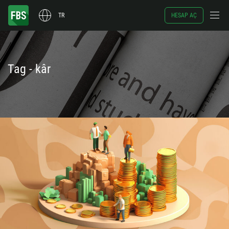
TR
HESAP AÇ
Tag - kâr