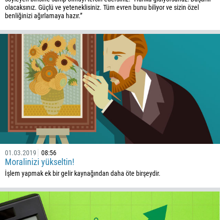
olacaksınız. Güçlü ve yeteneklisiniz. Tüm evren bunu biliyor ve sizin özel
672
benliğinizi ağırlamaya hazır.”
1268
54
374
BENI GERI ARA
297
61
43
994
1242
973
01.03.2019
08:56
880
Moralinizi yükseltin!
1246
İşlem yapmak ek bir gelir kaynağından daha öte birşeydir.
375
32
501