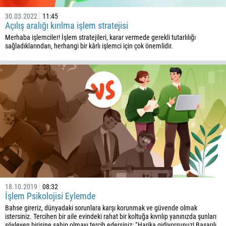
30.03.2022
11:45
Açılış aralığı kırılma işlem stratejisi
Merhaba işlemciler! İşlem stratejileri, karar vermede gerekli tutarlılığı
sağladıklarından, herhangi bir kârlı işlemci için çok önemlidir.
Geri arama
Telefon numarası
1
93
Bir arama planlayın
355
00:00
23:00
—
213
E-postanızı girin
1684
18.10.2019
08:32
376
İşlem Psikolojisi Eylemde
244
Gerekirse yorumunuzu yazabilirsiniz
Bahse gireriz, dünyadaki sorunlara karşı korunmak ve güvende olmak
istersiniz. Tercihen bir aile evindeki rahat bir koltuğa kıvrılıp yanınızda şunları
1264
söyleyen birisine sahip olmayı tercih edersiniz: “Harika gidiyorsunuz! Başarılı