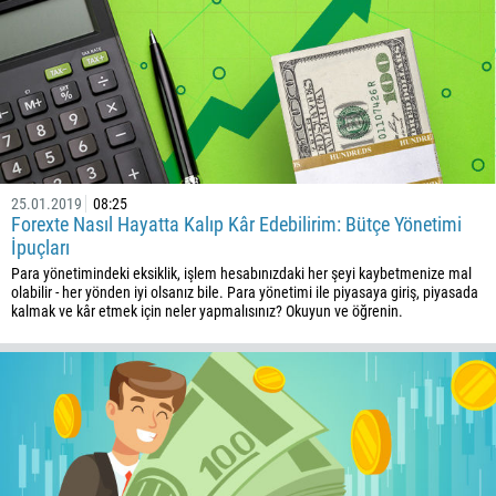
229
1441
975
591
387
267
25.01.2019
08:25
Forexte Nasıl Hayatta Kalıp Kâr Edebilirim: Bütçe Yönetimi
55
İpuçları
246
Para yönetimindeki eksiklik, işlem hesabınızdaki her şeyi kaybetmenize mal
olabilir - her yönden iyi olsanız bile. Para yönetimi ile piyasaya giriş, piyasada
673
kalmak ve kâr etmek için neler yapmalısınız? Okuyun ve öğrenin.
359
226
257
855
237
1