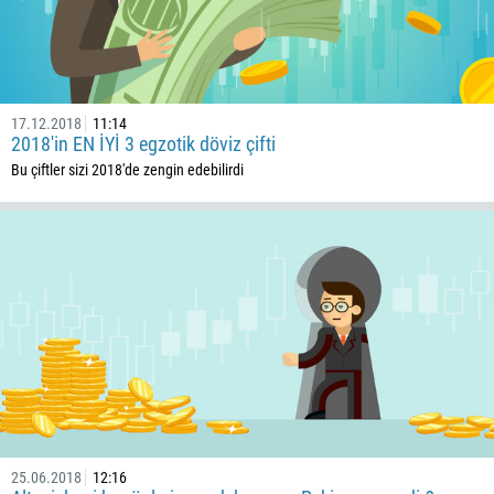
238
1345
236
17.12.2018
11:14
235
2018'in EN İYİ 3 egzotik döviz çifti
56
Bu çiftler sizi 2018'de zengin edebilirdi
86
61
61
57
269
242
243
682
506
25.06.2018
12:16