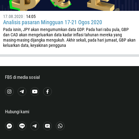
267
17.08.2020
14:05
55
Analisis pasaran Mingguan 17-21 Ogos 2020
246
Pada isnin, JPY akan mengumumkan data GDP. Pada hari rabu pula, GBP
dan CAD akan mengeluarkan data kadar inflasi tahunan mereka yang
673
masing-masing dijangka mengukuh. Akhir sekali, pada hari jumaat, GBP akan
359
keluarkan data, keyakinan pengguna
226
257
855
FBS di media sosial
237
1
238
1345
Hubungi kami
236
235