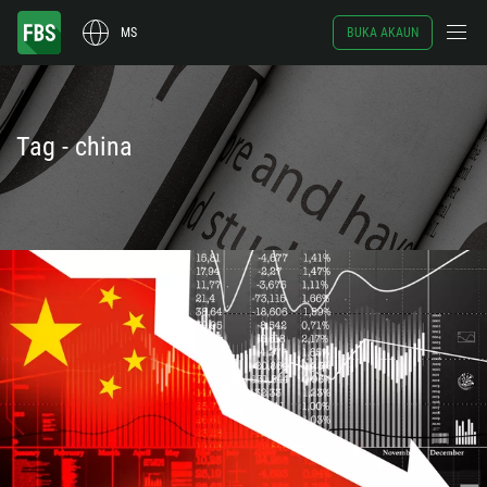
MS
BUKA AKAUN
Tag - china