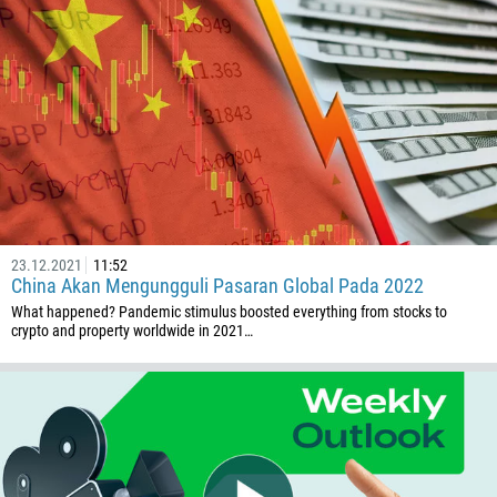
Nombor telefon
1
93
Jadual panggilan
355
00:00
23:00
—
213
Masukkan emel anda
1684
376
23.12.2021
11:52
244
China Akan Mengungguli Pasaran Global Pada 2022
Masukkan komen anda, jika perlu
What happened? Pandemic stimulus boosted everything from stocks to
1264
crypto and property worldwide in 2021…
672
1268
54
374
HUBUNGI SAYA SEMULA
297