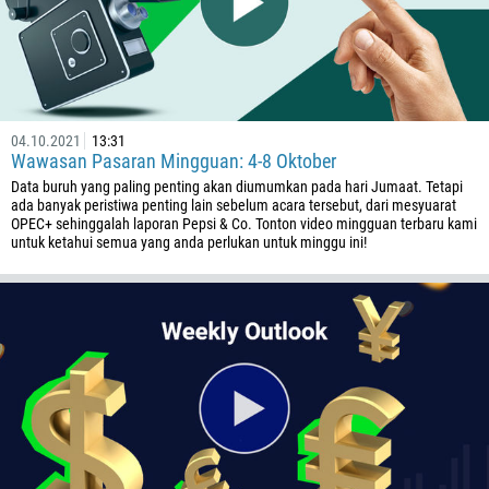
61
43
994
1242
04.10.2021
13:31
973
Wawasan Pasaran Mingguan: 4-8 Oktober
880
Data buruh yang paling penting akan diumumkan pada hari Jumaat. Tetapi
ada banyak peristiwa penting lain sebelum acara tersebut, dari mesyuarat
1246
OPEC+ sehinggalah laporan Pepsi & Co. Tonton video mingguan terbaru kami
untuk ketahui semua yang anda perlukan untuk minggu ini!
375
32
501
229
1441
975
591
387