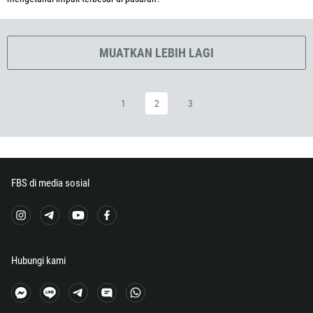
240
291
372
MUATKAN LEBIH LAGI
251
500
1
2
3
298
679
358
33
FBS di media sosial
594
689
241
220
Hubungi kami
995
49