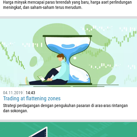
Harga minyak mencapai paras terendah yang baru, harga aset perlindungan
375
meningkat, dan saham-saham terus merudum.
32
501
229
1441
975
591
387
267
55
04.11.2019
14:43
246
Trading at flattening zones
673
Strategi perdagangan dengan pengukuhan pasaran di aras-aras rintangan
dan sokongan.
359
226
257