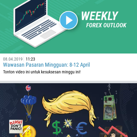
855
237
1
238
1345
236
08.04.2019
11:23
235
Wawasan Pasaran Mingguan: 8-12 April
56
Tonton video ini untuk kesuksesan minggu ini!
86
61
61
57
269
242
243