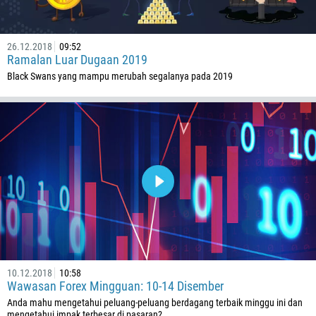
682
506
26.12.2018
09:52
Ramalan Luar Dugaan 2019
225
Black Swans yang mampu merubah segalanya pada 2019
385
53
357
420
45
253
1767
1809
593
20
10.12.2018
10:58
Wawasan Forex Mingguan: 10-14 Disember
503
Anda mahu mengetahui peluang-peluang berdagang terbaik minggu ini dan
mengetahui impak terbesar di pasaran?