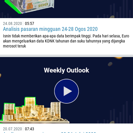
24.08.2020
05:57
Analisis pasaran mingguan 24-28 Ogos 2020
Isnin tidak memberikan apa-apa data berimpak tinggi. Pada hari selasa, Euro
akan mengeluarkan data KDNK tahunan dan suku tahunnya yang dijangka
merosot teruk
Callback
Nombor telefon
1
93
Jadual panggilan
355
00:00
23:00
—
213
Masukkan emel anda
1684
20.07.2020
07:43