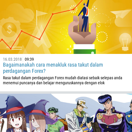
00:00
23:00
—
213
Masukkan emel anda
1684
376
244
Masukkan komen anda, jika perlu
1264
672
16.03.2018
09:39
1268
Bagaimanakah cara menakluk rasa takut dalam
perdagangan Forex?
54
Rasa takut dalam perdagangan Forex mudah diatasi sebaik selepas anda
374
HUBUNGI SAYA SEMULA
menemui puncanya dan belajar menguruskannya dengan elok
297
61
43
994
1242