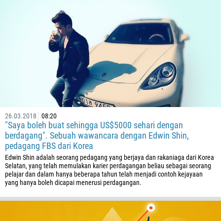
26.03.2018
08:20
"Saya boleh buat sehingga US$5000 sehari dengan
berdagang". Sebuah wawancara dengan Edwin Shin,
Callback
pedagang FBS dari Korea
Edwin Shin adalah seorang pedagang yang berjaya dan rakaniaga dari Korea
Selatan, yang telah memulakan karier perdagangan beliau sebagai seorang
Nombor telefon
pelajar dan dalam hanya beberapa tahun telah menjadi contoh kejayaan
yang hanya boleh dicapai menerusi perdagangan.
1
93
Jadual panggilan
355