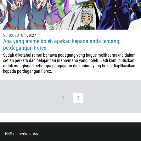
973
880
1246
375
26.02.2018
09:27
32
Apa yang anime boleh ajarkan kepada anda tentang
perdagangan Forex
501
Sudah diketahui ramai bahawa pedagang yang bagus melihat makna dalam
229
setiap perkara dan belajar dari mana-mana yang boleh. Jadi kami putuskan
untuk mengingati beberapa pengajaran dari anime yang boleh diaplikasikan
1441
kepada perdagangan Forex.
975
591
387
1
2
267
55
246
FBS di media sosial
673