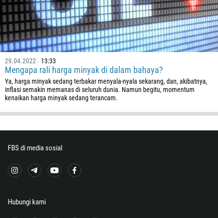
1246
375
32
501
229
29.04.2022
13:33
Mengapa rali harga minyak di dalam bahaya?
1441
Ya, harga minyak sedang terbakar menyala-nyala sekarang, dan, akibatnya,
975
inflasi semakin memanas di seluruh dunia. Namun begitu, momentum
kenaikan harga minyak sedang terancam.
591
387
267
FBS di media sosial
55
246
673
359
Hubungi kami
226