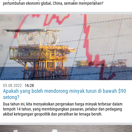
pertumbuhan ekonomi global, China, semakin memperlahan?
Callback
Nombor telefon
05.08.2022
16:28
Apakah yang boleh mendorong minyak turun di bawah $90
1
setong?
Dua tahun ini, kita menyaksikan pergerakan harga minyak terbesar dalam
93
Jadual panggilan
tempoh 14 tahun, yang membingungkan pasaran, pelabur dan pedagang
355
akibat ketegangan geopolitik dan peralihan ke tenaga bersih.
00:00
23:00
—
213
Masukkan emel anda
1684