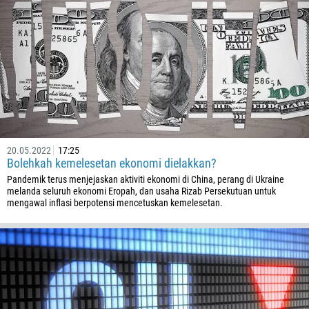
376
244
Masukkan komen anda, jika perlu
1264
672
1268
54
374
20.05.2022
17:25
HUBUNGI SAYA SEMULA
Bolehkah kemelesetan ekonomi dielakkan?
297
Pandemik terus menjejaskan aktiviti ekonomi di China, perang di Ukraine
61
melanda seluruh ekonomi Eropah, dan usaha Rizab Persekutuan untuk
mengawal inflasi berpotensi mencetuskan kemelesetan.
43
994
1242
973
880