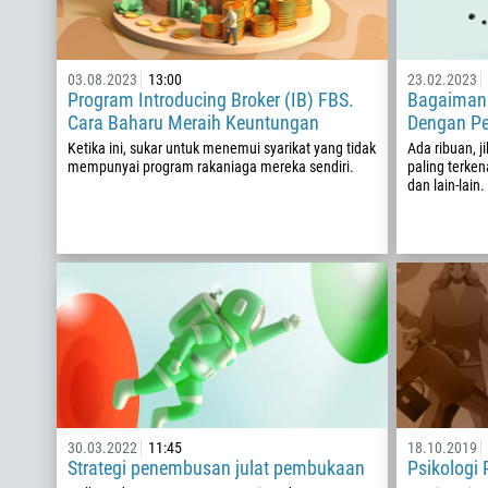
03.08.2023
13:00
23.02.2023
Program Introducing Broker (IB) FBS.
Bagaimana
Cara Baharu Meraih Keuntungan
Dengan P
Ketika ini, sukar untuk menemui syarikat yang tidak
Ada ribuan, j
mempunyai program rakaniaga mereka sendiri.
paling terken
dan lain-lain.
30.03.2022
11:45
18.10.2019
Strategi penembusan julat pembukaan
Psikologi