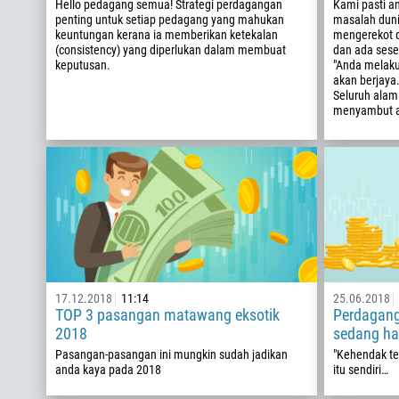
Hello pedagang semua! Strategi perdagangan
Kami pasti a
penting untuk setiap pedagang yang mahukan
masalah duni
keuntungan kerana ia memberikan ketekalan
mengerekot d
(consistency) yang diperlukan dalam membuat
dan ada sese
keputusan.
"Anda melaku
akan berjaya
Seluruh alam
menyambut a
17.12.2018
11:14
25.06.2018
TOP 3 pasangan matawang eksotik
Perdagang
2018
sedang h
Pasangan-pasangan ini mungkin sudah jadikan
"Kehendak t
anda kaya pada 2018
itu sendiri…