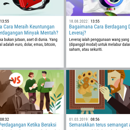
13:55
18.08.2022
13:55
 Cara Meraih Keuntungan
Bagaimana Cara Berdagang 
erdagangan Minyak Mentah?
Leveraj?
ika bukan jutaan, aset di dunia. Yang
Leveraj ialah penggunaan wang yang 
al adalah euro, dolar, emas, bitcoin,
(dipanggil modal) untuk melabur da
saham, atau sekuriti.
Callback
Nombor telefon
1
93
Jadual panggilan
08:32
01.03.2019
08:56
355
 Perdagangan Ketika Beraksi
Semarakkan terus semangat 
00:00
23:00
—