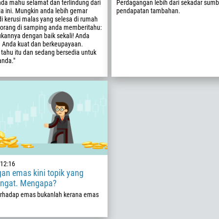
nda mahu selamat dan terlindung dari
Perdagangan lebih dari sekadar sumb
213
a ini. Mungkin anda lebih gemar
pendapatan tambahan.
Masukkan emel anda
i kerusi malas yang selesa di rumah
1684
orang di samping anda memberitahu:
376
kannya dengan baik sekali! Anda
. Anda kuat dan berkeupayaan.
244
 tahu itu dan sedang bersedia untuk
Masukkan komen anda, jika perlu
nda."
1264
672
1268
54
374
HUBUNGI SAYA SEMULA
297
61
12:16
43
an emas kini topik yang
994
angat. Mengapa?
erhadap emas bukanlah kerana emas
1242
973