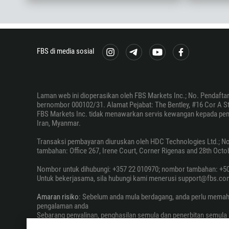
FBS di media sosial
Laman web ini dioperasikan oleh FBS Markets Inc.; No. Pendafta
bernombor 000102/31. Alamat Pejabat: The Bentley, #16 Cor A Stre
FBS Markets Inc. tidak menawarkan servis kewangan kepada pemast
Iran, Myanmar.
Transaksi pembayaran diuruskan oleh HDC Technologies Ltd.; No. 
tambahan: Office 267, Irene Court, Corner Rigenas and 28th Octob
Nombor untuk dihubungi: +357 22 010970; nombor tambahan: +50
Untuk bekerjasama, sila hubungi kami menerusi support@fbs.co
Amaran risiko
: Sebelum anda mula berdagang, anda perlu memah
pengalaman anda
Sebarang penyalinan, penghasilan semula dan penerbitan semula 