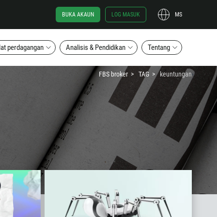
BUKA AKAUN
LOG MASUK
MS
lat perdagangan
Analisis & Pendidikan
Tentang
FBS broker
TAG
keuntungan