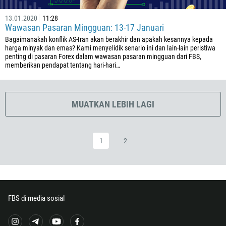
20
503
13.01.2020
11:28
Wawasan Pasaran Mingguan: 13-17 Januari
240
Bagaimanakah konflik AS-Iran akan berakhir dan apakah kesannya kepada
291
harga minyak dan emas? Kami menyelidik senario ini dan lain-lain peristiwa
penting di pasaran Forex dalam wawasan pasaran mingguan dari FBS,
372
memberikan pendapat tentang hari-hari…
251
500
MUATKAN LEBIH LAGI
298
679
358
1
2
33
594
689
FBS di media sosial
241
220