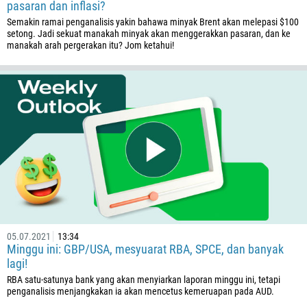
pasaran dan inflasi?
880
Semakin ramai penganalisis yakin bahawa minyak Brent akan melepasi $100
1246
setong. Jadi sekuat manakah minyak akan menggerakkan pasaran, dan ke
manakah arah pergerakan itu? Jom ketahui!
375
32
501
229
1441
975
591
387
267
05.07.2021
13:34
55
Minggu ini: GBP/USA, mesyuarat RBA, SPCE, dan banyak
246
lagi!
RBA satu-satunya bank yang akan menyiarkan laporan minggu ini, tetapi
673
penganalisis menjangkakan ia akan mencetus kemeruapan pada AUD.
359