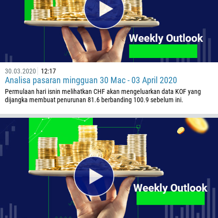
242
243
682
506
30.03.2020
12:17
225
Analisa pasaran mingguan 30 Mac - 03 April 2020
385
Permulaan hari isnin melihatkan CHF akan mengeluarkan data KOF yang
dijangka membuat penurunan 81.6 berbanding 100.9 sebelum ini.
53
357
420
45
253
1767
1809
593