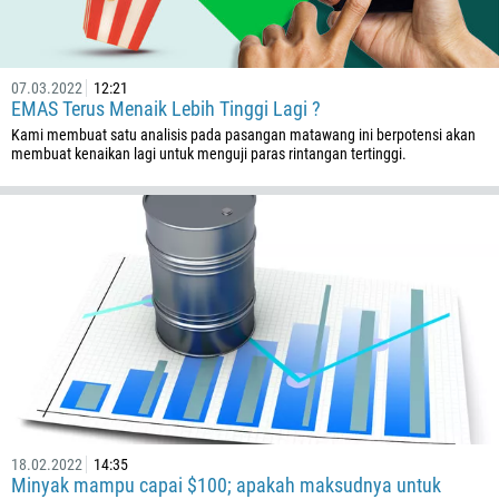
213
Masukkan emel anda
1684
376
07.03.2022
12:21
EMAS Terus Menaik Lebih Tinggi Lagi ?
244
Masukkan komen anda, jika perlu
Kami membuat satu analisis pada pasangan matawang ini berpotensi akan
1264
membuat kenaikan lagi untuk menguji paras rintangan tertinggi.
672
1268
54
374
HUBUNGI SAYA SEMULA
297
61
43
994
1242
18.02.2022
14:35
Minyak mampu capai $100; apakah maksudnya untuk
973