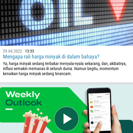
29.04.2022
13:33
Mengapa rali harga minyak di dalam bahaya?
Ya, harga minyak sedang terbakar menyala-nyala sekarang, dan, akibatnya,
inflasi semakin memanas di seluruh dunia. Namun begitu, momentum
kenaikan harga minyak sedang terancam.
Callback
Nombor telefon
1
93
Jadual panggilan
355
00:00
23:00
—