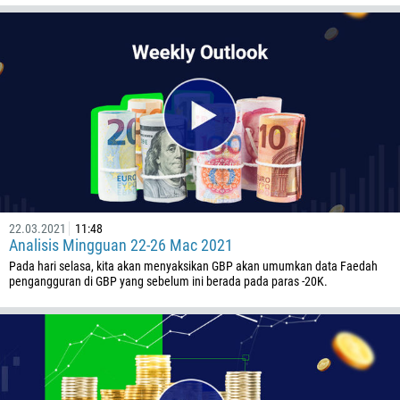
226
257
855
237
1
238
1345
236
22.03.2021
11:48
235
Analisis Mingguan 22-26 Mac 2021
56
Pada hari selasa, kita akan menyaksikan GBP akan umumkan data Faedah
pengangguran di GBP yang sebelum ini berada pada paras -20K.
86
61
61
57
269